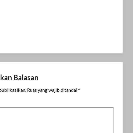
kan Balasan
publikasikan.
Ruas yang wajib ditandai
*