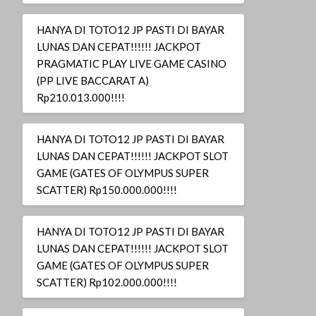
HANYA DI TOTO12 JP PASTI DI BAYAR
LUNAS DAN CEPAT!!!!!! JACKPOT
PRAGMATIC PLAY LIVE GAME CASINO
(PP LIVE BACCARAT A)
Rp210.013.000!!!!
HANYA DI TOTO12 JP PASTI DI BAYAR
LUNAS DAN CEPAT!!!!!! JACKPOT SLOT
GAME (GATES OF OLYMPUS SUPER
SCATTER) Rp150.000.000!!!!
HANYA DI TOTO12 JP PASTI DI BAYAR
LUNAS DAN CEPAT!!!!!! JACKPOT SLOT
GAME (GATES OF OLYMPUS SUPER
SCATTER) Rp102.000.000!!!!