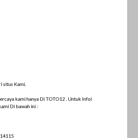
 situs Kami.
rpercaya kami hanya Di TOTO12 . Untuk Infoi
ami Di bawah ini :
4814115