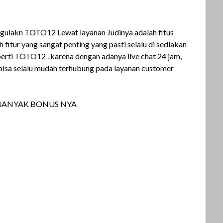
unggulakn TOTO12 Lewat layanan Judinya adalah fitus
fitur yang sangat penting yang pasti selalu di sediakan
eperti TOTO12 . karena dengan adanya live chat 24 jam,
sa selalu mudah terhubung pada layanan customer
 BANYAK BONUS NYA