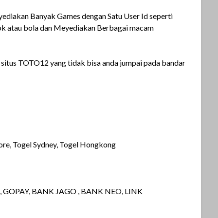
ediakan Banyak Games dengan Satu User Id seperti
t book atau bola dan Meyediakan Berbagai macam
g situs TOTO12 yang tidak bisa anda jumpai pada bandar
ore, Togel Sydney, Togel Hongkong
OVO, GOPAY, BANK JAGO , BANK NEO, LINK