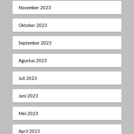
November 2023
Oktober 2023
September 2023
Agustus 2023
Juli 2023
Juni 2023
Mei 2023
April 2023