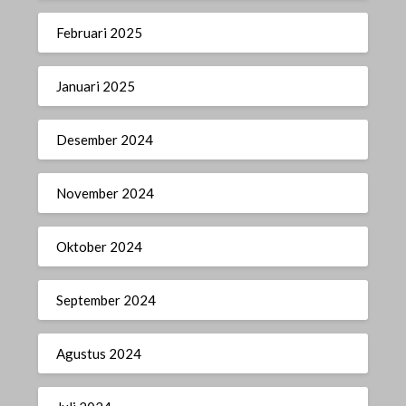
Februari 2025
Januari 2025
Desember 2024
November 2024
Oktober 2024
September 2024
Agustus 2024