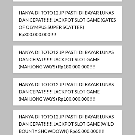
HANYA DI TOTO12 JP PASTI DI BAYAR LUNAS
DAN CEPAT!!!!!! JACKPOT SLOT GAME (GATES
OF OLYMPUS SUPER SCATTER)
Rp300.000.000!!!!
HANYA DI TOTO12 JP PASTI DI BAYAR LUNAS
DAN CEPAT!!!!!! JACKPOT SLOT GAME
(MAHJONG WAYS) Rp180.000.000!!!!
HANYA DI TOTO12 JP PASTI DI BAYAR LUNAS
DAN CEPAT!!!!!! JACKPOT SLOT GAME
(MAHJONG WAYS) Rp100.000.000!!!!
HANYA DI TOTO12 JP PASTI DI BAYAR LUNAS
DAN CEPAT!!!!!! JACKPOT SLOT GAME (WILD
BOUNTY SHOWDOWN) Rp65.000.000!!!!