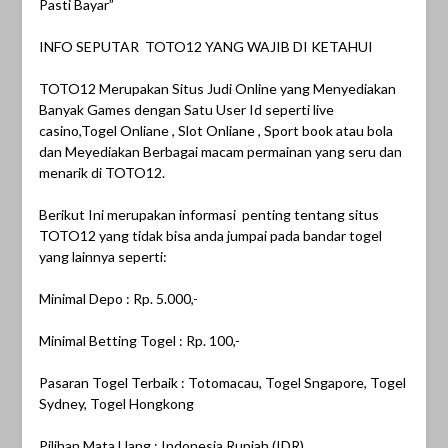
Pasti Bayar”
INFO SEPUTAR TOTO12 YANG WAJIB DI KETAHUI
TOTO12 Merupakan Situs Judi Online yang Menyediakan
Banyak Games dengan Satu User Id seperti live
casino,Togel Onliane , Slot Onliane , Sport book atau bola
dan Meyediakan Berbagai macam permainan yang seru dan
menarik di TOTO12.
Berikut Ini merupakan informasi penting tentang situs
TOTO12 yang tidak bisa anda jumpai pada bandar togel
yang lainnya seperti:
Minimal Depo : Rp. 5.000,-
Minimal Betting Togel : Rp. 100,-
Pasaran Togel Terbaik : Totomacau, Togel Sngapore, Togel
Sydney, Togel Hongkong
Pilihan Mata Uang : Indonesia Rupiah (IDR)