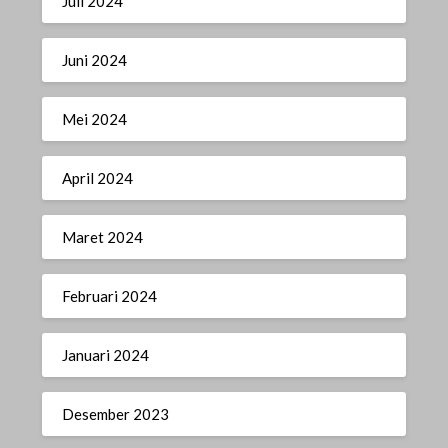
Juli 2024
Juni 2024
Mei 2024
April 2024
Maret 2024
Februari 2024
Januari 2024
Desember 2023