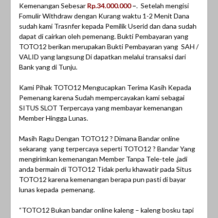
Kemenangan Sebesar
Rp.34.000.000
–
. Setelah mengisi
Fomulir Withdraw dengan Kurang waktu 1-2 Menit Dana
sudah kami Trasnfer kepada Pemilik Userid dan dana sudah
dapat di cairkan oleh pemenang. Bukti Pembayaran yang
TOTO12 berikan merupakan Bukti Pembayaran yang SAH /
VALID yang langsung Di dapatkan melalui transaksi dari
Bank yang di Tunju.
Kami Pihak TOTO12 Mengucapkan Terima Kasih Kepada
Pemenang karena Sudah mempercayakan kami sebagai
SITUS SLOT Terpercaya yang membayar kemenangan
Member Hingga Lunas.
Masih Ragu Dengan TOTO12 ? Dimana Bandar online
sekarang yang terpercaya seperti TOTO12 ? Bandar Yang
mengirimkan kemenangan Member Tanpa Tele-tele .jadi
anda bermain di TOTO12 Tidak perlu khawatir pada Situs
TOTO12 karena kemenangan berapa pun pasti di bayar
lunas kepada pemenang.
“TOTO12 Bukan bandar online kaleng – kaleng bosku tapi