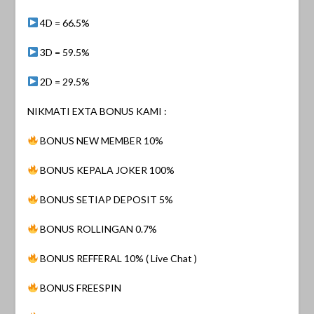
4D = 66.5%
3D = 59.5%
2D = 29.5%
NIKMATI EXTA BONUS KAMI :
BONUS NEW MEMBER 10%
BONUS KEPALA JOKER 100%
BONUS SETIAP DEPOSIT 5%
BONUS ROLLINGAN 0.7%
BONUS REFFERAL 10% ( Live Chat )
BONUS FREESPIN