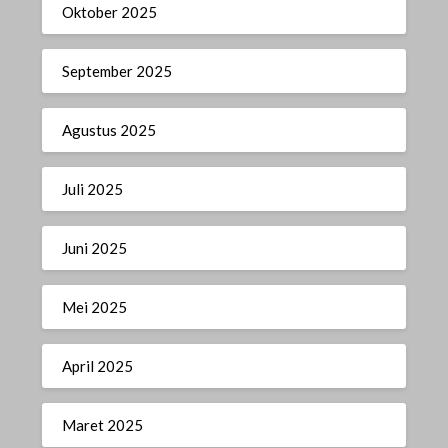
Oktober 2025
September 2025
Agustus 2025
Juli 2025
Juni 2025
Mei 2025
April 2025
Maret 2025