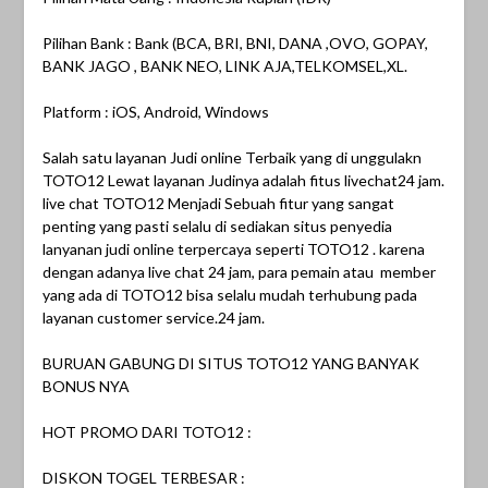
Pilihan Bank : Bank (BCA, BRI, BNI, DANA ,OVO, GOPAY,
BANK JAGO , BANK NEO, LINK AJA,TELKOMSEL,XL.
Platform : iOS, Android, Windows
Salah satu layanan Judi online Terbaik yang di unggulakn
TOTO12 Lewat layanan Judinya adalah fitus livechat24 jam.
live chat TOTO12 Menjadi Sebuah fitur yang sangat
penting yang pasti selalu di sediakan situs penyedia
lanyanan judi online terpercaya seperti TOTO12 . karena
dengan adanya live chat 24 jam, para pemain atau member
yang ada di TOTO12 bisa selalu mudah terhubung pada
layanan customer service.24 jam.
BURUAN GABUNG DI SITUS TOTO12 YANG BANYAK
BONUS NYA
HOT PROMO DARI TOTO12 :
DISKON TOGEL TERBESAR :