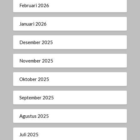
Februari 2026
Januari 2026
Desember 2025
November 2025
Oktober 2025
September 2025
Agustus 2025
Juli 2025