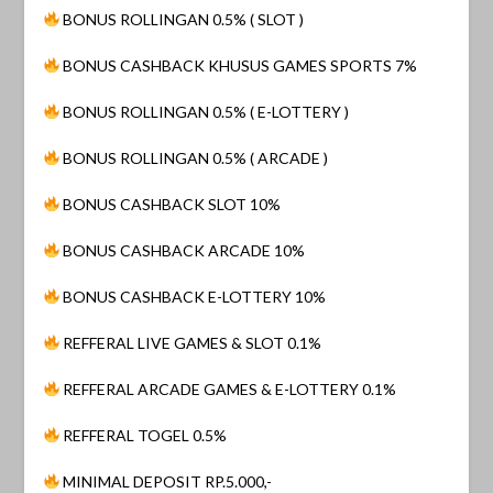
BONUS ROLLINGAN 0.5% ( SLOT )
BONUS CASHBACK KHUSUS GAMES SPORTS 7%
BONUS ROLLINGAN 0.5% ( E-LOTTERY )
BONUS ROLLINGAN 0.5% ( ARCADE )
BONUS CASHBACK SLOT 10%
BONUS CASHBACK ARCADE 10%
BONUS CASHBACK E-LOTTERY 10%
REFFERAL LIVE GAMES & SLOT 0.1%
REFFERAL ARCADE GAMES & E-LOTTERY 0.1%
REFFERAL TOGEL 0.5%
MINIMAL DEPOSIT RP.5.000,-