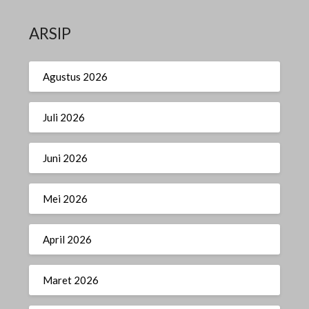
ARSIP
Agustus 2026
Juli 2026
Juni 2026
Mei 2026
April 2026
Maret 2026