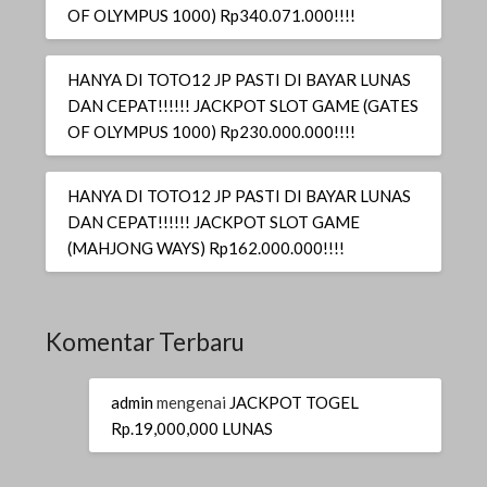
OF OLYMPUS 1000) Rp340.071.000!!!!
HANYA DI TOTO12 JP PASTI DI BAYAR LUNAS
DAN CEPAT!!!!!! JACKPOT SLOT GAME (GATES
OF OLYMPUS 1000) Rp230.000.000!!!!
HANYA DI TOTO12 JP PASTI DI BAYAR LUNAS
DAN CEPAT!!!!!! JACKPOT SLOT GAME
(MAHJONG WAYS) Rp162.000.000!!!!
Komentar Terbaru
admin
mengenai
JACKPOT TOGEL
Rp.19,000,000 LUNAS