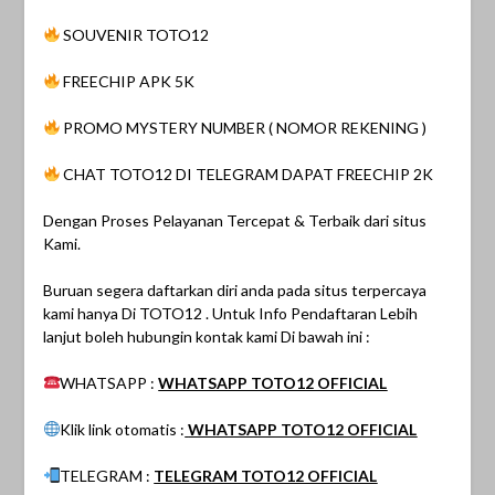
SOUVENIR TOTO12
FREECHIP APK 5K
PROMO MYSTERY NUMBER ( NOMOR REKENING )
CHAT TOTO12 DI TELEGRAM DAPAT FREECHIP 2K
Dengan Proses Pelayanan Tercepat & Terbaik dari situs
Kami.
Buruan segera daftarkan diri anda pada situs terpercaya
kami hanya Di TOTO12 . Untuk Info Pendaftaran Lebih
lanjut boleh hubungin kontak kami Di bawah ini :
WHATSAPP :
WHATSAPP TOTO12 OFFICIAL
Klik link otomatis :
WHATSAPP TOTO12 OFFICIAL
TELEGRAM :
TELEGRAM TOTO12 OFFICIAL