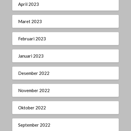
April 2023
Maret 2023
Februari 2023
Januari 2023
Desember 2022
November 2022
Oktober 2022
September 2022