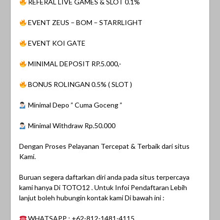
REFERAL LIVE GAMES & SLOT 0.1%
EVENT ZEUS – BOM – STARRLIGHT
EVENT KOI GATE
MINIMAL DEPOSIT RP.5.000,-
BONUS ROLINGAN 0.5% ( SLOT )
Minimal Depo ” Cuma Goceng ”
Minimal Withdraw Rp.50.000
Dengan Proses Pelayanan Tercepat & Terbaik dari situs
Kami.
Buruan segera daftarkan diri anda pada situs terpercaya
kami hanya Di TOTO12 . Untuk Infoi Pendaftaran Lebih
lanjut boleh hubungin kontak kami Di bawah ini :
WHATSAPP : +62-812-1481-4115