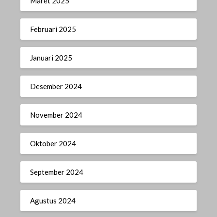
Maret 2025
Februari 2025
Januari 2025
Desember 2024
November 2024
Oktober 2024
September 2024
Agustus 2024