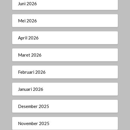
Juni 2026
Mei 2026
April 2026
Maret 2026
Februari 2026
Januari 2026
Desember 2025
November 2025