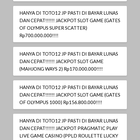
HANYA DI TOTO12 JP PASTI DI BAYAR LUNAS
DAN CEPAT!!!!!! JACKPOT SLOT GAME (GATES
OF OLYMPUS SUPER SCATTER)
Rp700.000.000!!!!
HANYA DI TOTO12 JP PASTI DI BAYAR LUNAS
DAN CEPAT!!!!!! JACKPOT SLOT GAME
(MAHJONG WAYS 2) Rp170.000.000!!!!
HANYA DI TOTO12 JP PASTI DI BAYAR LUNAS
DAN CEPAT!!!!!! JACKPOT SLOT GAME (GATES
OF OLYMPUS 1000) Rp156.800.000!!!!
HANYA DI TOTO12 JP PASTI DI BAYAR LUNAS
DAN CEPAT!!!!!! JACKPOT PRAGMATIC PLAY
LIVE GAME CASINO (PPLD ROULETTE LUCKY