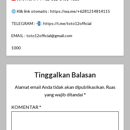
Klik link otomatis : https://wa.me/+6281214814115
TELEGRAM :
: https://t.me/toto12official
EMAIL :
toto12official@gmail.com
1000
Tinggalkan Balasan
Alamat email Anda tidak akan dipublikasikan.
Ruas
yang wajib ditandai
*
KOMENTAR
*