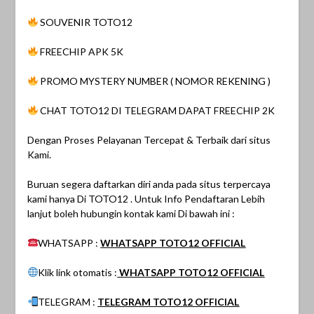
SOUVENIR TOTO12
FREECHIP APK 5K
PROMO MYSTERY NUMBER ( NOMOR REKENING )
CHAT TOTO12 DI TELEGRAM DAPAT FREECHIP 2K
Dengan Proses Pelayanan Tercepat & Terbaik dari situs
Kami.
Buruan segera daftarkan diri anda pada situs terpercaya
kami hanya Di TOTO12 . Untuk Info Pendaftaran Lebih
lanjut boleh hubungin kontak kami Di bawah ini :
WHATSAPP :
WHATSAPP TOTO12 OFFICIAL
Klik link otomatis :
WHATSAPP TOTO12 OFFICIAL
TELEGRAM :
TELEGRAM TOTO12 OFFICIAL