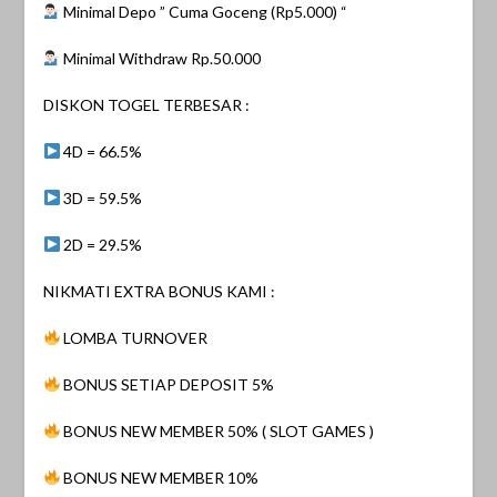
Minimal Depo ” Cuma Goceng (Rp5.000) “
Minimal Withdraw Rp.50.000
DISKON TOGEL TERBESAR :
4D = 66.5%
3D = 59.5%
2D = 29.5%
NIKMATI EXTRA BONUS KAMI :
LOMBA TURNOVER
BONUS SETIAP DEPOSIT 5%
BONUS NEW MEMBER 50% ( SLOT GAMES )
BONUS NEW MEMBER 10%