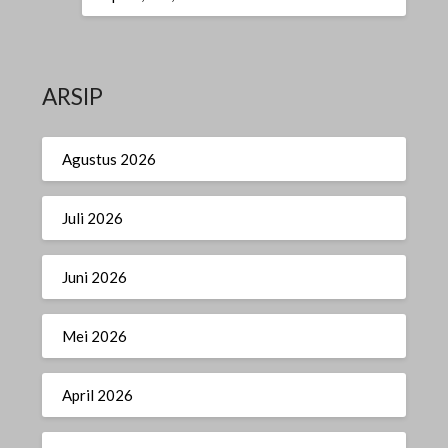
ARSIP
Agustus 2026
Juli 2026
Juni 2026
Mei 2026
April 2026