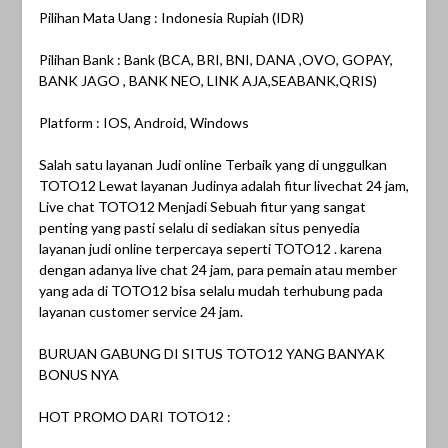
Pilihan Mata Uang : Indonesia Rupiah (IDR)
Pilihan Bank : Bank (BCA, BRI, BNI, DANA ,OVO, GOPAY,
BANK JAGO , BANK NEO, LINK AJA,SEABANK,QRIS)
Platform : IOS, Android, Windows
Salah satu layanan Judi online Terbaik yang di unggulkan
TOTO12 Lewat layanan Judinya adalah fitur livechat 24 jam,
Live chat TOTO12 Menjadi Sebuah fitur yang sangat
penting yang pasti selalu di sediakan situs penyedia
layanan judi online terpercaya seperti TOTO12 . karena
dengan adanya live chat 24 jam, para pemain atau member
yang ada di TOTO12 bisa selalu mudah terhubung pada
layanan customer service 24 jam.
BURUAN GABUNG DI SITUS TOTO12 YANG BANYAK
BONUS NYA
HOT PROMO DARI TOTO12 :