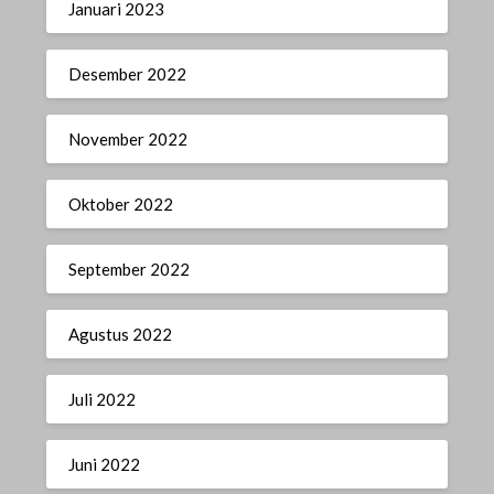
Januari 2023
Desember 2022
November 2022
Oktober 2022
September 2022
Agustus 2022
Juli 2022
Juni 2022