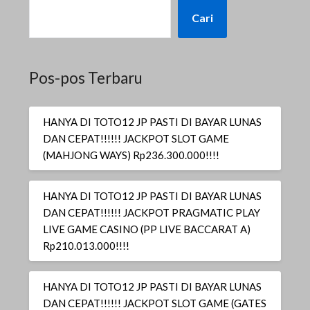
Cari
Pos-pos Terbaru
HANYA DI TOTO12 JP PASTI DI BAYAR LUNAS
DAN CEPAT!!!!!! JACKPOT SLOT GAME
(MAHJONG WAYS) Rp236.300.000!!!!
HANYA DI TOTO12 JP PASTI DI BAYAR LUNAS
DAN CEPAT!!!!!! JACKPOT PRAGMATIC PLAY
LIVE GAME CASINO (PP LIVE BACCARAT A)
Rp210.013.000!!!!
HANYA DI TOTO12 JP PASTI DI BAYAR LUNAS
DAN CEPAT!!!!!! JACKPOT SLOT GAME (GATES