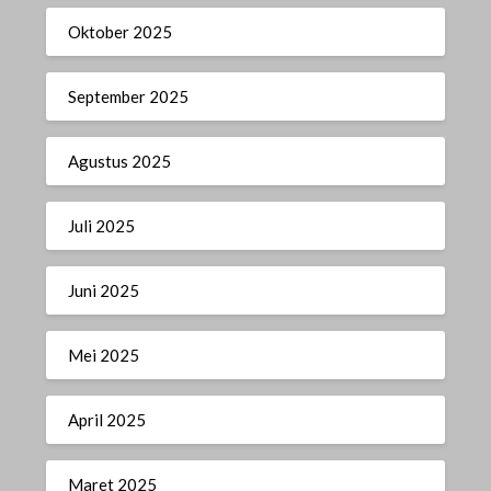
Oktober 2025
September 2025
Agustus 2025
Juli 2025
Juni 2025
Mei 2025
April 2025
Maret 2025