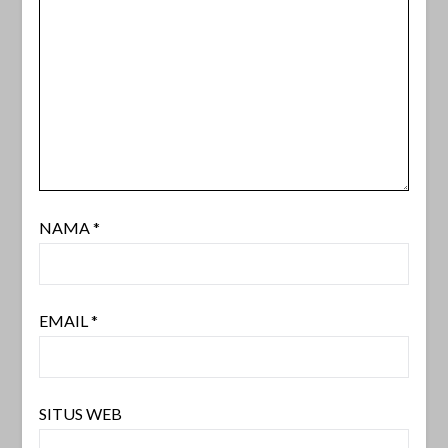
NAMA
*
EMAIL
*
SITUS WEB