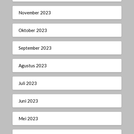
November 2023
Oktober 2023
September 2023
Agustus 2023
Juli 2023
Juni 2023
Mei 2023