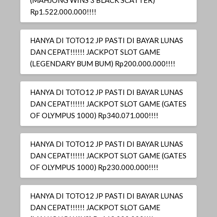
Rp1.522.000.000!!!!
HANYA DI TOTO12 JP PASTI DI BAYAR LUNAS
DAN CEPAT!!!!!! JACKPOT SLOT GAME
(LEGENDARY BUM BUM) Rp200.000.000!!!!
HANYA DI TOTO12 JP PASTI DI BAYAR LUNAS
DAN CEPAT!!!!!! JACKPOT SLOT GAME (GATES
OF OLYMPUS 1000) Rp340.071.000!!!!
HANYA DI TOTO12 JP PASTI DI BAYAR LUNAS
DAN CEPAT!!!!!! JACKPOT SLOT GAME (GATES
OF OLYMPUS 1000) Rp230.000.000!!!!
HANYA DI TOTO12 JP PASTI DI BAYAR LUNAS
DAN CEPAT!!!!!! JACKPOT SLOT GAME