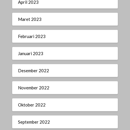
April 2023
Maret 2023
Februari 2023
Januari 2023
Desember 2022
November 2022
Oktober 2022
September 2022