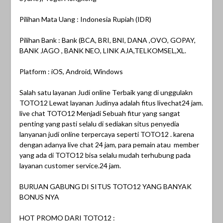
Pilihan Mata Uang : Indonesia Rupiah (IDR)
Pilihan Bank : Bank (BCA, BRI, BNI, DANA ,OVO, GOPAY,
BANK JAGO , BANK NEO, LINK AJA,TELKOMSEL,XL.
Platform : iOS, Android, Windows
Salah satu layanan Judi online Terbaik yang di unggulakn
TOTO12 Lewat layanan Judinya adalah fitus livechat24 jam.
live chat TOTO12 Menjadi Sebuah fitur yang sangat
penting yang pasti selalu di sediakan situs penyedia
lanyanan judi online terpercaya seperti TOTO12 . karena
dengan adanya live chat 24 jam, para pemain atau member
yang ada di TOTO12 bisa selalu mudah terhubung pada
layanan customer service.24 jam.
BURUAN GABUNG DI SITUS TOTO12 YANG BANYAK
BONUS NYA
HOT PROMO DARI TOTO12 :