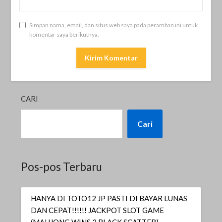
Simpan nama, email, dan situs web saya pada peramban ini untuk
komentar saya berikutnya.
CARI
Cari
Pos-pos Terbaru
HANYA DI TOTO12 JP PASTI DI BAYAR LUNAS
DAN CEPAT!!!!!! JACKPOT SLOT GAME
(MAHJONG WINS 3 BLACK SCATTER)