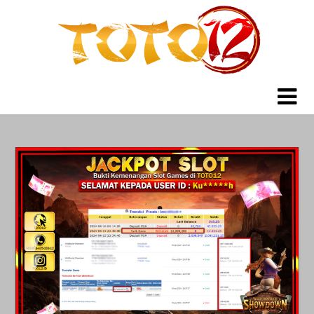
Skip
to
content