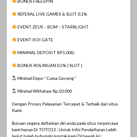
BONUS FREESPIN
REFERAL LIVE GAMES & SLOT 0.1%
EVENT ZEUS – BOM – STARRLIGHT
EVENT KOI GATE
MINIMAL DEPOSIT RP.5.000,-
BONUS ROLINGAN 0.5% ( SLOT )
Minimal Depo ” Cuma Goceng ”
Minimal Withdraw Rp.50.000
Dengan Proses Pelayanan Tercepat & Terbaik dari situs
Kami.
Buruan segera daftarkan diri anda pada situs terpercaya
kami hanya Di TOTO12 . Untuk Infoi Pendaftaran Lebih
lanjut boleh hubungin kontak kami Di bawah ini :