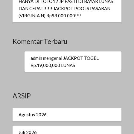
HANYA DI TOTO12 JP PASTI DI BAYAR LUNAS
DAN CEPAT!!!!!! JACKPOT POOLS PASARAN
(VIRGINIA N) Rp98.000.000!!!!
Komentar Terbaru
admin
mengenai
JACKPOT TOGEL
Rp.19,000,000 LUNAS
ARSIP
Agustus 2026
Juli 2026