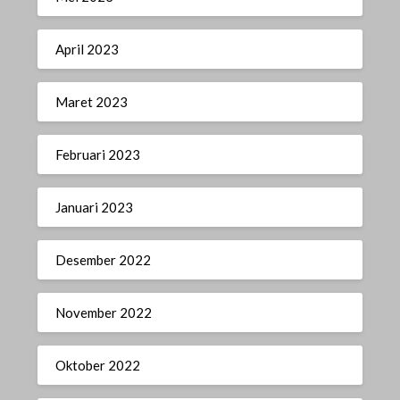
April 2023
Maret 2023
Februari 2023
Januari 2023
Desember 2022
November 2022
Oktober 2022