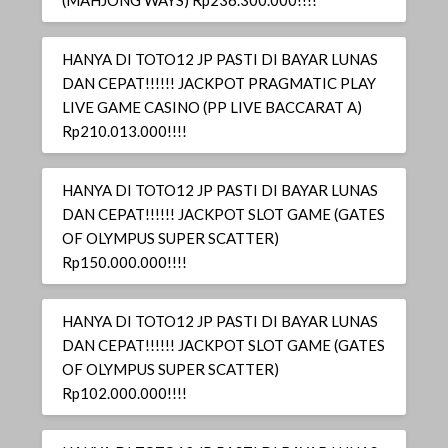
HANYA DI TOTO12 JP PASTI DI BAYAR LUNAS
DAN CEPAT!!!!!! JACKPOT PRAGMATIC PLAY
LIVE GAME CASINO (PP LIVE BACCARAT A)
Rp210.013.000!!!!
HANYA DI TOTO12 JP PASTI DI BAYAR LUNAS
DAN CEPAT!!!!!! JACKPOT SLOT GAME (GATES
OF OLYMPUS SUPER SCATTER)
Rp150.000.000!!!!
HANYA DI TOTO12 JP PASTI DI BAYAR LUNAS
DAN CEPAT!!!!!! JACKPOT SLOT GAME (GATES
OF OLYMPUS SUPER SCATTER)
Rp102.000.000!!!!