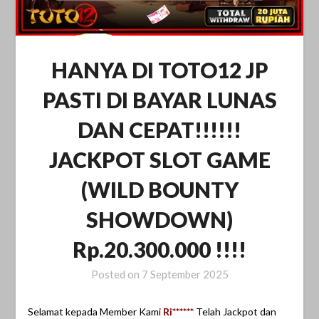
HANYA DI TOTO12 JP
PASTI DI BAYAR LUNAS
DAN CEPAT!!!!!!
JACKPOT SLOT GAME
(WILD BOUNTY
SHOWDOWN)
Rp.20.300.000 !!!!
Posted on
7 September 2025
Selamat kepada Member Kami
Ri******
Telah Jackpot dan