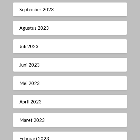
September 2023
Agustus 2023
Juli 2023
Juni 2023
Mei 2023
April 2023
Maret 2023
Februari 2023