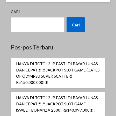
CARI
Cari
Pos-pos Terbaru
HANYA DI TOTO12 JP PASTI DI BAYAR LUNAS
DAN CEPAT!!!!!! JACKPOT SLOT GAME (GATES
OF OLYMPSU SUPER SCATTER)
Rp150.000.000!!!!
HANYA DI TOTO12 JP PASTI DI BAYAR LUNAS
DAN CEPAT!!!!!! JACKPOT SLOT GAME
(SWEET BONANZA 2500) Rp140.099.000!!!!