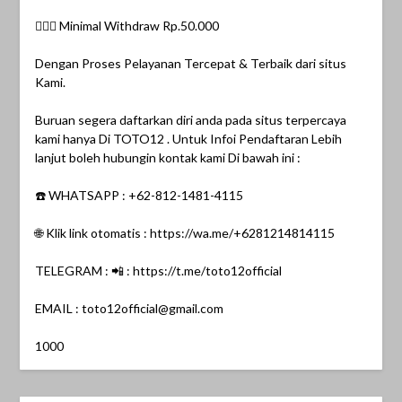
💁🏻‍♂️ Minimal Withdraw Rp.50.000
Dengan Proses Pelayanan Tercepat & Terbaik dari situs
Kami.
Buruan segera daftarkan diri anda pada situs terpercaya
kami hanya Di TOTO12 . Untuk Infoi Pendaftaran Lebih
lanjut boleh hubungin kontak kami Di bawah ini :
☎️ WHATSAPP : +62-812-1481-4115
🌐 Klik link otomatis : https://wa.me/+6281214814115
TELEGRAM : 📲 : https://t.me/toto12official
EMAIL :
toto12official@gmail.com
1000