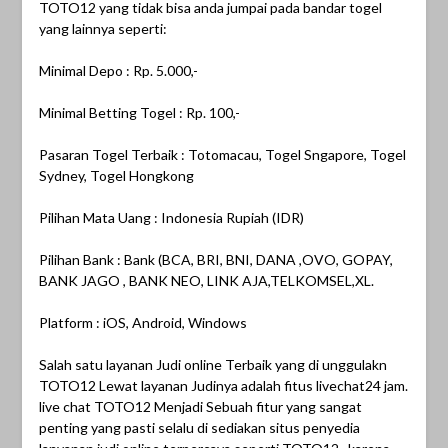
TOTO12 yang tidak bisa anda jumpai pada bandar togel
yang lainnya seperti:
Minimal Depo : Rp. 5.000,-
Minimal Betting Togel : Rp. 100,-
Pasaran Togel Terbaik : Totomacau, Togel Sngapore, Togel
Sydney, Togel Hongkong
Pilihan Mata Uang : Indonesia Rupiah (IDR)
Pilihan Bank : Bank (BCA, BRI, BNI, DANA ,OVO, GOPAY,
BANK JAGO , BANK NEO, LINK AJA,TELKOMSEL,XL.
Platform : iOS, Android, Windows
Salah satu layanan Judi online Terbaik yang di unggulakn
TOTO12 Lewat layanan Judinya adalah fitus livechat24 jam.
live chat TOTO12 Menjadi Sebuah fitur yang sangat
penting yang pasti selalu di sediakan situs penyedia