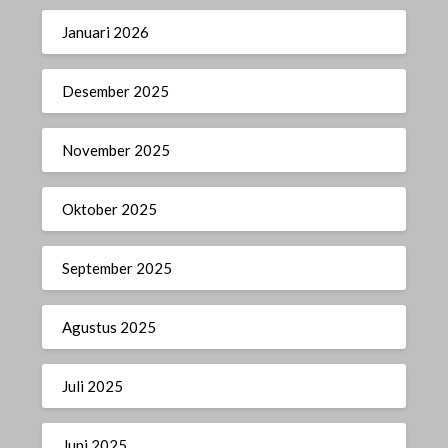
Januari 2026
Desember 2025
November 2025
Oktober 2025
September 2025
Agustus 2025
Juli 2025
Juni 2025