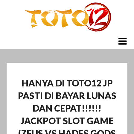
Skip
to
content
HANYA DI TOTO12 JP
PASTI DI BAYAR LUNAS
DAN CEPAT!!!!!!
JACKPOT SLOT GAME
(ZEUS VS HADES GODS