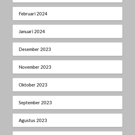
Februari 2024
Januari 2024
Desember 2023
November 2023
Oktober 2023
September 2023
Agustus 2023