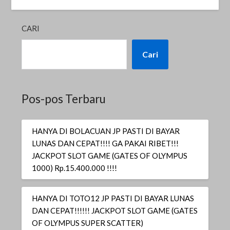
CARI
Cari
Pos-pos Terbaru
HANYA DI BOLACUAN JP PASTI DI BAYAR
LUNAS DAN CEPAT!!!! GA PAKAI RIBET!!!
JACKPOT SLOT GAME (GATES OF OLYMPUS
1000) Rp.15.400.000 !!!!
HANYA DI TOTO12 JP PASTI DI BAYAR LUNAS
DAN CEPAT!!!!!! JACKPOT SLOT GAME (GATES
OF OLYMPUS SUPER SCATTER)