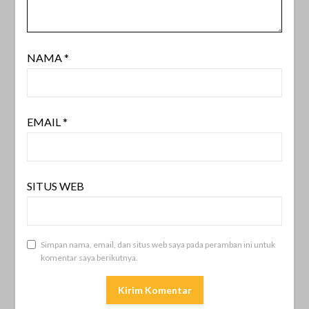
NAMA
*
EMAIL
*
SITUS WEB
Simpan nama, email, dan situs web saya pada peramban ini untuk
komentar saya berikutnya.