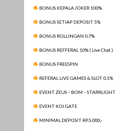
BONUS KEPALA JOKER 100%
BONUS SETIAP DEPOSIT 5%
BONUS ROLLINGAN 0.7%
BONUS REFFERAL 10% ( Live Chat )
BONUS FREESPIN
REFERAL LIVE GAMES & SLOT 0.1%
EVENT ZEUS – BOM – STARRLIGHT
EVENT KOI GATE
MINIMAL DEPOSIT RP.5.000,-