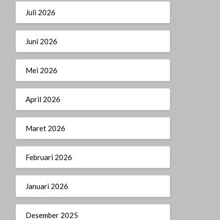
Juli 2026
Juni 2026
Mei 2026
April 2026
Maret 2026
Februari 2026
Januari 2026
Desember 2025