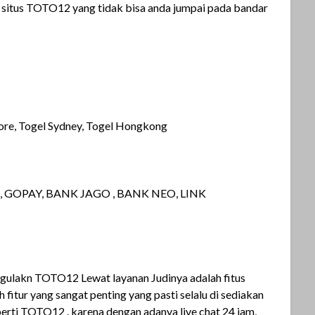
g situs TOTO12 yang tidak bisa anda jumpai pada bandar
ore, Togel Sydney, Togel Hongkong
OVO, GOPAY, BANK JAGO , BANK NEO, LINK
unggulakn TOTO12 Lewat layanan Judinya adalah fitus
fitur yang sangat penting yang pasti selalu di sediakan
eperti TOTO12 . karena dengan adanya live chat 24 jam,