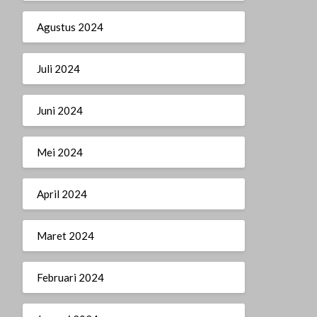
Agustus 2024
Juli 2024
Juni 2024
Mei 2024
April 2024
Maret 2024
Februari 2024