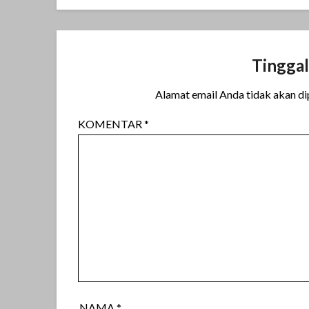
Tinggal
Alamat email Anda tidak akan di
KOMENTAR
*
NAMA
*