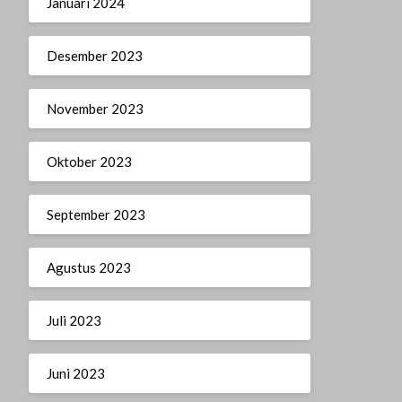
Januari 2024
Desember 2023
November 2023
Oktober 2023
September 2023
Agustus 2023
Juli 2023
Juni 2023