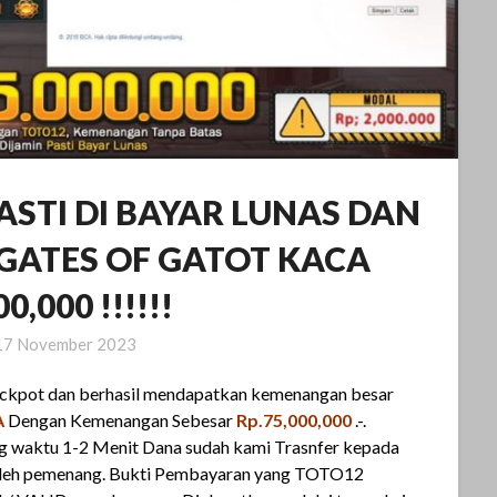
ASTI DI BAYAR LUNAS DAN
T GATES OF GATOT KACA
0,000 !!!!!!
17 November 2023
ackpot dan berhasil mendapatkan kemenangan besar
A
Dengan Kemenangan Sebesar
Rp.75,000,000
.-.
g waktu 1-2 Menit Dana sudah kami Trasnfer kepada
n oleh pemenang. Bukti Pembayaran yang TOTO12