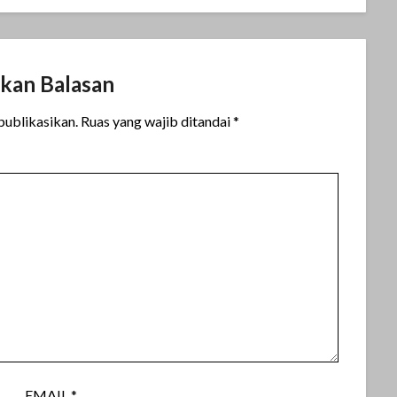
kan Balasan
publikasikan.
Ruas yang wajib ditandai
*
EMAIL
*