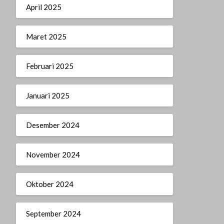
April 2025
Maret 2025
Februari 2025
Januari 2025
Desember 2024
November 2024
Oktober 2024
September 2024