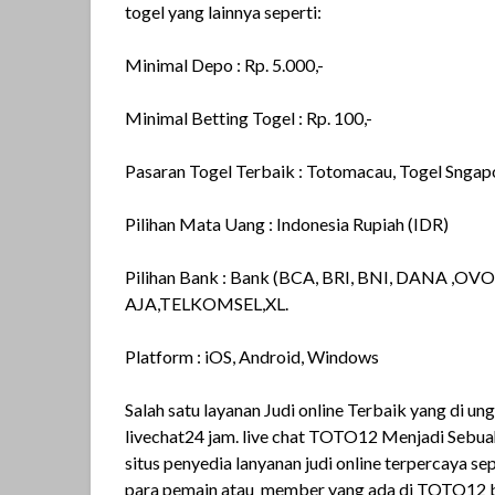
togel yang lainnya seperti:
Minimal Depo : Rp. 5.000,-
Minimal Betting Togel : Rp. 100,-
Pasaran Togel Terbaik : Totomacau, Togel Sngap
Pilihan Mata Uang : Indonesia Rupiah (IDR)
Pilihan Bank : Bank (BCA, BRI, BNI, DANA ,
AJA,TELKOMSEL,XL.
Platform : iOS, Android, Windows
Salah satu layanan Judi online Terbaik yang di 
livechat24 jam. live chat TOTO12 Menjadi Sebuah 
situs penyedia lanyanan judi online terpercaya s
para pemain atau member yang ada di TOTO12 bi