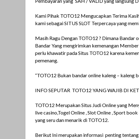
Pembayaran yang SAH / VALID yang langsung Di d
Kami Pihak TOTO12 Mengucapkan Terima Kasi
kami sebagai SITUS SLOT Terpercaya yang me
Masih Ragu Dengan TOTO12 ? Dimana Bandar on
Bandar Yang mengirimkan kemenangan Member Ta
perlu khawatir pada Situs TOTO12 karena kemen
pemenang.
“TOTO12 Bukan bandar online kaleng – kaleng bo
INFO SEPUTAR TOTO12 YANG WAJIB DI KE
TOTO12 Merupakan Situs Judi Online yang Meny
live casino,Togel Online , Slot Online , Sport 
yang seru dan menarik di TOTO12.
Berikut Ini merupakan informasi penting tentan