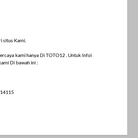
 situs Kami.
rpercaya kami hanya Di TOTO12 . Untuk Infoi
ami Di bawah ini :
4814115