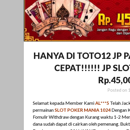
HANYA DI TOTO12 JP P
CEPAT!!!!!! JP S
Rp.45,00
Posted on
Selamat kepada Member Kami
AL***5
Telah Jac
permainan
SLOT POKER MANIA 1024
Dengan 
Fomulir Withdraw dengan Kurang waktu 1-2 Meni
dana sudah dapat di cairkan oleh pemenang. B