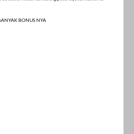
 BANYAK BONUS NYA