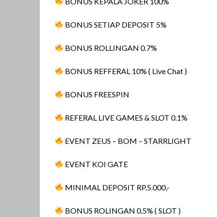
BONUS KEPALA JOKER 100%
BONUS SETIAP DEPOSIT 5%
BONUS ROLLINGAN 0.7%
BONUS REFFERAL 10% ( Live Chat )
BONUS FREESPIN
REFERAL LIVE GAMES & SLOT 0.1%
EVENT ZEUS – BOM – STARRLIGHT
EVENT KOI GATE
MINIMAL DEPOSIT RP.5.000,-
BONUS ROLINGAN 0.5% ( SLOT )