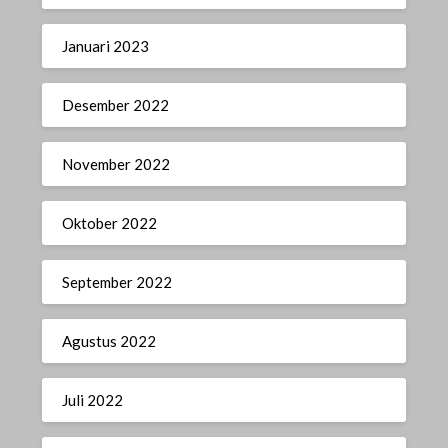
Januari 2023
Desember 2022
November 2022
Oktober 2022
September 2022
Agustus 2022
Juli 2022