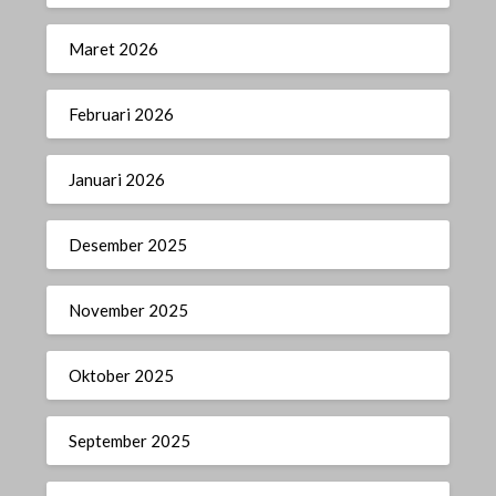
Maret 2026
Februari 2026
Januari 2026
Desember 2025
November 2025
Oktober 2025
September 2025