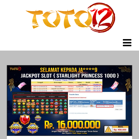
Skip
to
content