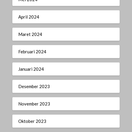
April 2024
Maret 2024
Februari 2024
Januari 2024
Desember 2023
November 2023
Oktober 2023