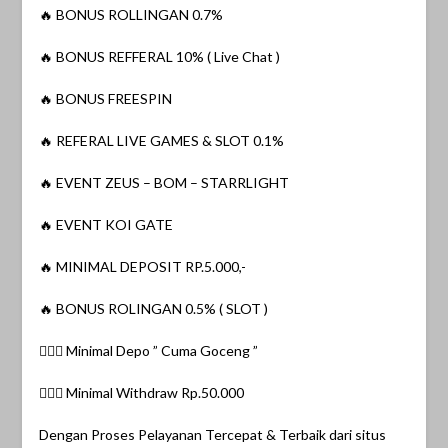
🔥 BONUS ROLLINGAN 0.7%
🔥 BONUS REFFERAL 10% ( Live Chat )
🔥 BONUS FREESPIN
🔥 REFERAL LIVE GAMES & SLOT 0.1%
🔥 EVENT ZEUS – BOM – STARRLIGHT
🔥 EVENT KOI GATE
🔥 MINIMAL DEPOSIT RP.5.000,-
🔥 BONUS ROLINGAN 0.5% ( SLOT )
💁🏻‍♂️ Minimal Depo ” Cuma Goceng ”
💁🏻‍♂️ Minimal Withdraw Rp.50.000
Dengan Proses Pelayanan Tercepat & Terbaik dari situs