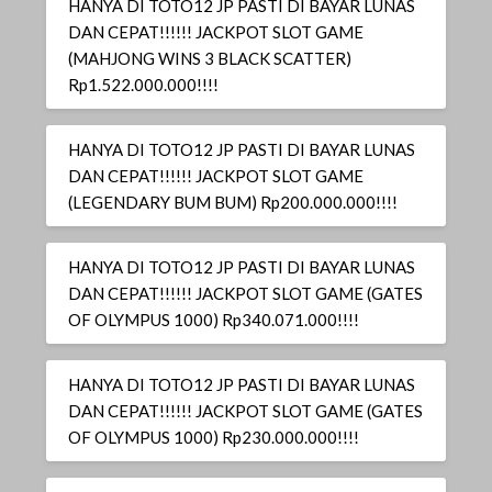
HANYA DI TOTO12 JP PASTI DI BAYAR LUNAS
DAN CEPAT!!!!!! JACKPOT SLOT GAME
(MAHJONG WINS 3 BLACK SCATTER)
Rp1.522.000.000!!!!
HANYA DI TOTO12 JP PASTI DI BAYAR LUNAS
DAN CEPAT!!!!!! JACKPOT SLOT GAME
(LEGENDARY BUM BUM) Rp200.000.000!!!!
HANYA DI TOTO12 JP PASTI DI BAYAR LUNAS
DAN CEPAT!!!!!! JACKPOT SLOT GAME (GATES
OF OLYMPUS 1000) Rp340.071.000!!!!
HANYA DI TOTO12 JP PASTI DI BAYAR LUNAS
DAN CEPAT!!!!!! JACKPOT SLOT GAME (GATES
OF OLYMPUS 1000) Rp230.000.000!!!!