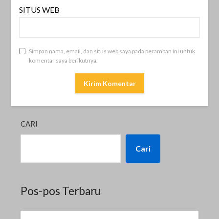
SITUS WEB
Simpan nama, email, dan situs web saya pada peramban ini untuk
komentar saya berikutnya.
CARI
Cari
Pos-pos Terbaru