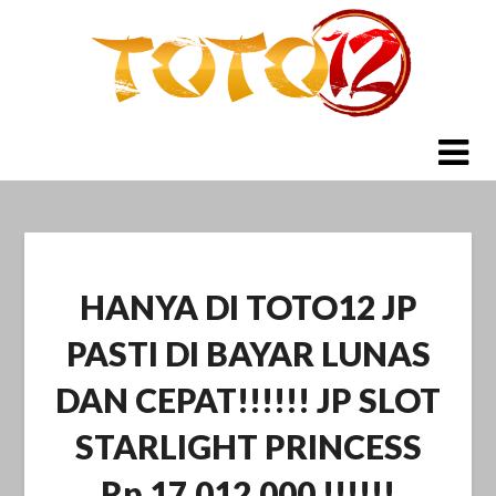
Skip
to
content
HANYA DI TOTO12 JP
PASTI DI BAYAR LUNAS
DAN CEPAT!!!!!! JP SLOT
STARLIGHT PRINCESS
Rp.17,012,000 !!!!!!