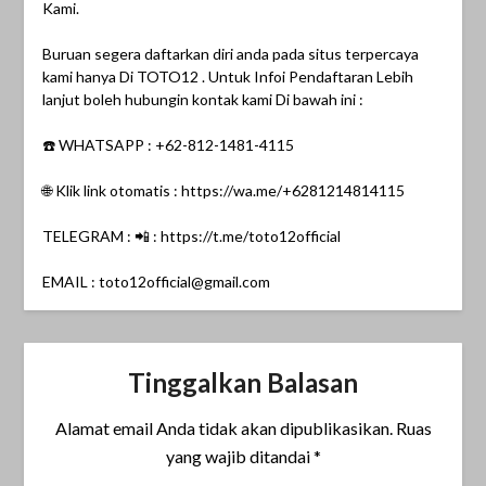
Kami.
Buruan segera daftarkan diri anda pada situs terpercaya
kami hanya Di TOTO12 . Untuk Infoi Pendaftaran Lebih
lanjut boleh hubungin kontak kami Di bawah ini :
☎️ WHATSAPP : +62-812-1481-4115
🌐 Klik link otomatis : https://wa.me/+6281214814115
TELEGRAM : 📲 : https://t.me/toto12official
EMAIL :
toto12official@gmail.com
Tinggalkan Balasan
Alamat email Anda tidak akan dipublikasikan.
Ruas
yang wajib ditandai
*