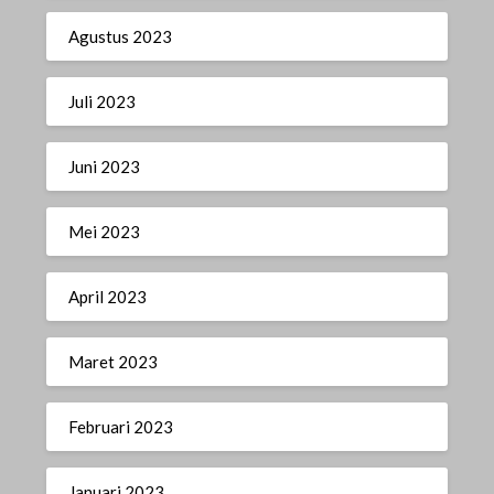
Agustus 2023
Juli 2023
Juni 2023
Mei 2023
April 2023
Maret 2023
Februari 2023
Januari 2023