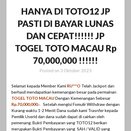
HANYA DI TOTO12 JP
PASTI DI BAYAR LUNAS
DAN CEPAT!!!!!! JP
TOGEL TOTO MACAU Rp
70,000,000 !!!!!!
Posted on
3 Oktober 2023
Selamat kepada Member Kami
RU***O
Telah Jackpot dan
berhasil mendapatkan kemenangan besar pada permainan
TOGEL TOTO MACAU
Dengan Kemenangan Sebesar
Rp.70,000,000
.-. Setelah mengisi Fomulir Withdraw dengan
Kurang waktu 1-2 Menit Dana sudah kami Trasnfer kepada
Pemilik Userid dan dana sudah dapat di cairkan oleh
pemenang. Bukti Pembayaran yang TOTO12 berikan
merupakan Bukti Pembayaran yang SAH / VALID yang