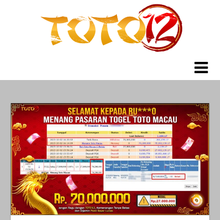
Skip
to
content