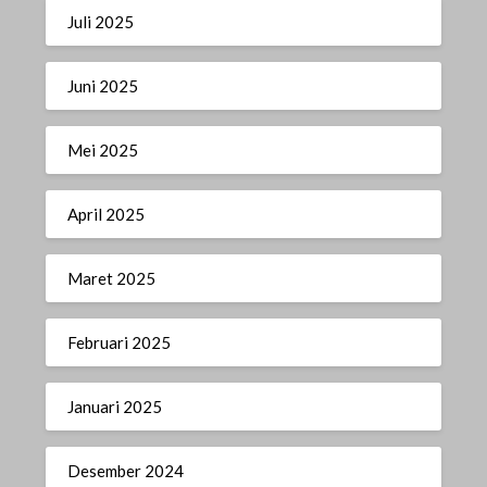
Juli 2025
Juni 2025
Mei 2025
April 2025
Maret 2025
Februari 2025
Januari 2025
Desember 2024