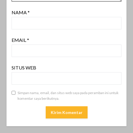
NAMA
*
EMAIL
*
SITUS WEB
Simpan nama, email, dan situs web saya pada peramban ini untuk
komentar saya berikutnya.