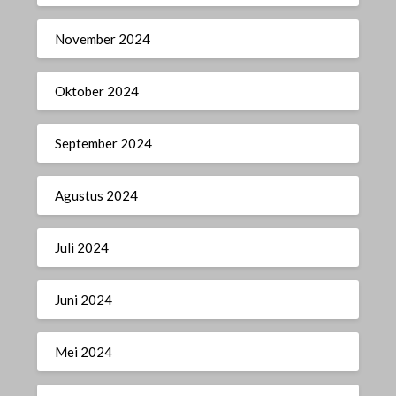
November 2024
Oktober 2024
September 2024
Agustus 2024
Juli 2024
Juni 2024
Mei 2024