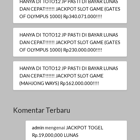
HANYA DI TOTO12 JP PASTI DI BAYAR LUNAS
DAN CEPAT!!!!!! JACKPOT SLOT GAME (GATES
OF OLYMPUS 1000) Rp340.071.000!!!!
HANYA DI TOTO12 JP PASTI DI BAYAR LUNAS
DAN CEPAT!!!!!! JACKPOT SLOT GAME (GATES
OF OLYMPUS 1000) Rp230.000.000!!!!
HANYA DI TOTO12 JP PASTI DI BAYAR LUNAS
DAN CEPAT!!!!!! JACKPOT SLOT GAME
(MAHJONG WAYS) Rp162.000.000!!!!
Komentar Terbaru
admin
mengenai
JACKPOT TOGEL
Rp.19,000,000 LUNAS