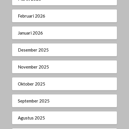
Februari 2026
Januari 2026
Desember 2025
November 2025
Oktober 2025
September 2025
Agustus 2025