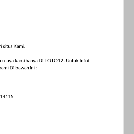
 situs Kami.
rpercaya kami hanya Di TOTO12 . Untuk Infoi
ami Di bawah ini :
4814115