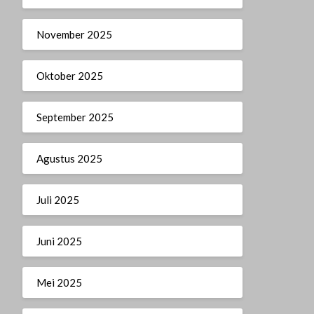
November 2025
Oktober 2025
September 2025
Agustus 2025
Juli 2025
Juni 2025
Mei 2025