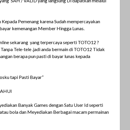
ang SAH / VALID yang langsung Di dapatkan melalui
h Kepada Pemenang karena Sudah mempercayakan
mbayar kemenangan Member Hingga Lunas.
ine sekarang yang terpercaya seperti TOTO12 ?
npa Tele-tele .jadi anda bermain di TOTO12 Tidak
angan berapa pun pasti di bayar lunas kepada
sku tapi Pasti Bayar”
TAHUI
ediakan Banyak Games dengan Satu User Id seperti
book atau bola dan Meyediakan Berbagai macam permainan