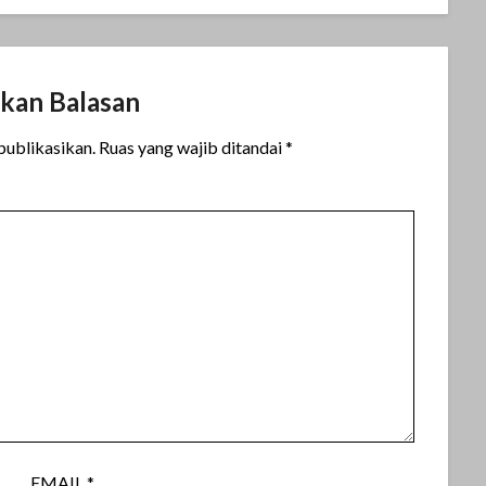
kan Balasan
publikasikan.
Ruas yang wajib ditandai
*
EMAIL
*