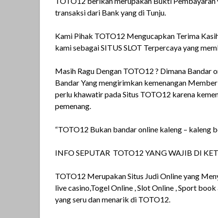
TOTO12 berikan merupakan Bukti Pembayaran y
transaksi dari Bank yang di Tunju.
Kami Pihak TOTO12 Mengucapkan Terima Kasi
kami sebagai SITUS SLOT Terpercaya yang me
Masih Ragu Dengan TOTO12 ? Dimana Bandar onl
Bandar Yang mengirimkan kemenangan Member Ta
perlu khawatir pada Situs TOTO12 karena kemen
pemenang.
“TOTO12 Bukan bandar online kaleng – kaleng bo
INFO SEPUTAR TOTO12 YANG WAJIB DI KE
TOTO12 Merupakan Situs Judi Online yang Meny
live casino,Togel Online , Slot Online , Sport 
yang seru dan menarik di TOTO12.