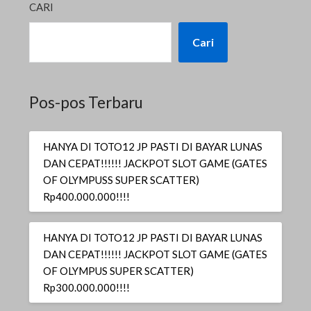
CARI
Cari
Pos-pos Terbaru
HANYA DI TOTO12 JP PASTI DI BAYAR LUNAS
DAN CEPAT!!!!!! JACKPOT SLOT GAME (GATES
OF OLYMPUSS SUPER SCATTER)
Rp400.000.000!!!!
HANYA DI TOTO12 JP PASTI DI BAYAR LUNAS
DAN CEPAT!!!!!! JACKPOT SLOT GAME (GATES
OF OLYMPUS SUPER SCATTER)
Rp300.000.000!!!!