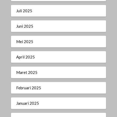
Juli 2025
Juni 2025
Mei 2025
April 2025
Maret 2025
Februari 2025
Januari 2025