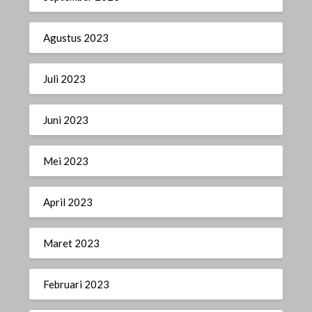
Agustus 2023
Juli 2023
Juni 2023
Mei 2023
April 2023
Maret 2023
Februari 2023