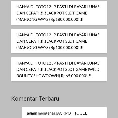
HANYA DI TOTO12 JP PASTI DI BAYAR LUNAS
DAN CEPAT!!!!!! JACKPOT SLOT GAME
(MAHJONG WAYS) Rp180.000.000!!!!
HANYA DI TOTO12 JP PASTI DI BAYAR LUNAS
DAN CEPAT!!!!!! JACKPOT SLOT GAME
(MAHJONG WAYS) Rp100.000.000!!!!
HANYA DI TOTO12 JP PASTI DI BAYAR LUNAS
DAN CEPAT!!!!!! JACKPOT SLOT GAME (WILD
BOUNTY SHOWDOWN) Rp65.000.000!!!!
Komentar Terbaru
admin
mengenai
JACKPOT TOGEL