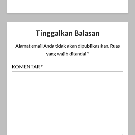
Tinggalkan Balasan
Alamat email Anda tidak akan dipublikasikan.
Ruas
yang wajib ditandai
*
KOMENTAR
*