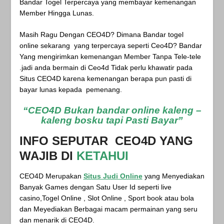
Bandar Togel Terpercaya yang membayar kemenangan
Member Hingga Lunas.
Masih Ragu Dengan CEO4D? Dimana Bandar togel
online sekarang yang terpercaya seperti Ceo4D? Bandar
Yang mengirimkan kemenangan Member Tanpa Tele-tele
.jadi anda bermain di Ceo4d Tidak perlu khawatir pada
Situs CEO4D karena kemenangan berapa pun pasti di
bayar lunas kepada pemenang.
“CEO4D Bukan bandar online kaleng –
kaleng bosku tapi Pasti Bayar”
INFO SEPUTAR CEO4D YANG
WAJIB DI
KETAHUI
CEO4D Merupakan
Situs Judi Online
yang Menyediakan
Banyak Games dengan Satu User Id seperti live
casino,Togel Online , Slot Online , Sport book atau bola
dan Meyediakan Berbagai macam permainan yang seru
dan menarik di CEO4D.