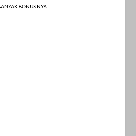
 BANYAK BONUS NYA