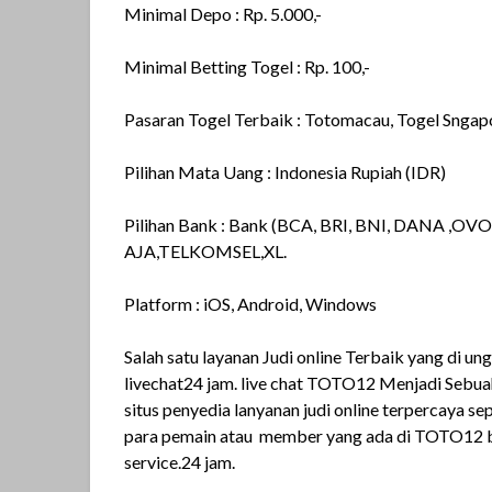
Minimal Depo : Rp. 5.000,-
Minimal Betting Togel : Rp. 100,-
Pasaran Togel Terbaik : Totomacau, Togel Sngap
Pilihan Mata Uang : Indonesia Rupiah (IDR)
Pilihan Bank : Bank (BCA, BRI, BNI, DANA ,
AJA,TELKOMSEL,XL.
Platform : iOS, Android, Windows
Salah satu layanan Judi online Terbaik yang di 
livechat24 jam. live chat TOTO12 Menjadi Sebuah 
situs penyedia lanyanan judi online terpercaya s
para pemain atau member yang ada di TOTO12 bi
service.24 jam.