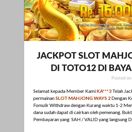
JACKPOT SLOT MAHJON
DI TOTO12 DI BAYA
Posted o
Selamat kepada Member Kami
KA***3
Telah Ja
permainan
SLOT MAHJONG WAYS 2
Dengan K
Fomulir Withdraw dengan Kurang waktu 1-2 Meni
dana sudah dapat di cairkan oleh pemenang. B
Pembayaran yang SAH / VALID yang langsung Di d