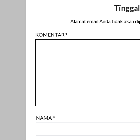
Tinggal
Alamat email Anda tidak akan di
KOMENTAR
*
NAMA
*