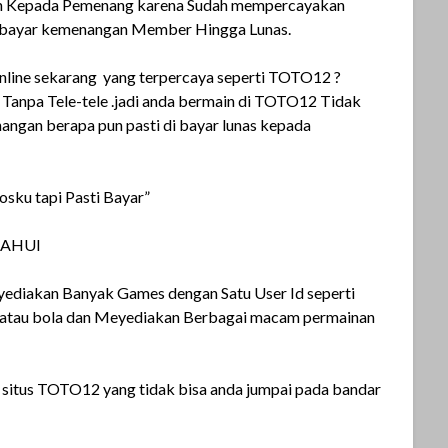
h Kepada Pemenang karena Sudah mempercayakan
mbayar kemenangan Member Hingga Lunas.
ine sekarang yang terpercaya seperti TOTO12 ?
npa Tele-tele .jadi anda bermain di TOTO12 Tidak
angan berapa pun pasti di bayar lunas kepada
sku tapi Pasti Bayar”
TAHUI
ediakan Banyak Games dengan Satu User Id seperti
book atau bola dan Meyediakan Berbagai macam permainan
g situs TOTO12 yang tidak bisa anda jumpai pada bandar