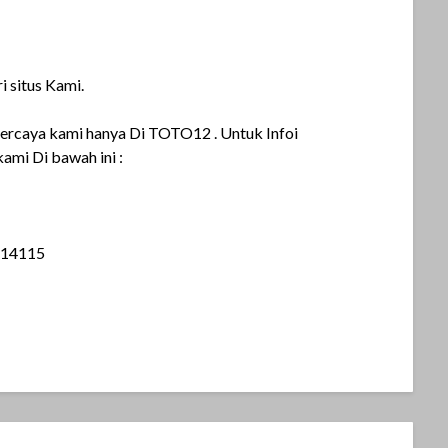
 situs Kami.
rpercaya kami hanya Di TOTO12 . Untuk Infoi
ami Di bawah ini :
4814115