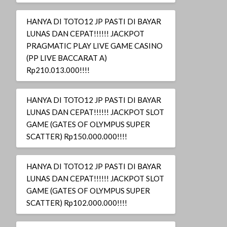
HANYA DI TOTO12 JP PASTI DI BAYAR
LUNAS DAN CEPAT!!!!!! JACKPOT
PRAGMATIC PLAY LIVE GAME CASINO
(PP LIVE BACCARAT A)
Rp210.013.000!!!!
HANYA DI TOTO12 JP PASTI DI BAYAR
LUNAS DAN CEPAT!!!!!! JACKPOT SLOT
GAME (GATES OF OLYMPUS SUPER
SCATTER) Rp150.000.000!!!!
HANYA DI TOTO12 JP PASTI DI BAYAR
LUNAS DAN CEPAT!!!!!! JACKPOT SLOT
GAME (GATES OF OLYMPUS SUPER
SCATTER) Rp102.000.000!!!!