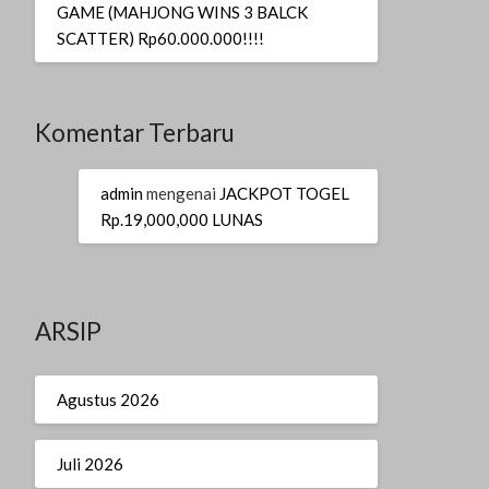
GAME (MAHJONG WINS 3 BALCK
SCATTER) Rp60.000.000!!!!
Komentar Terbaru
admin
mengenai
JACKPOT TOGEL
Rp.19,000,000 LUNAS
ARSIP
Agustus 2026
Juli 2026