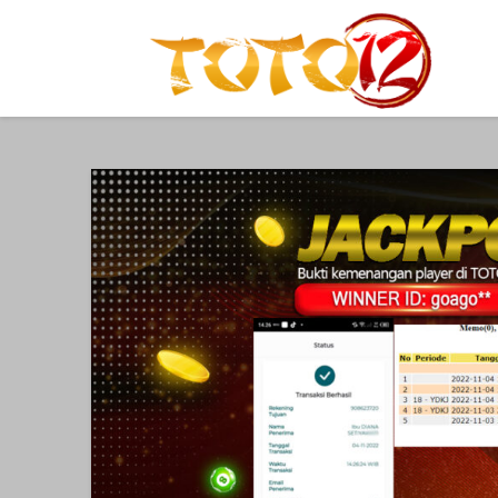
Skip
to
content