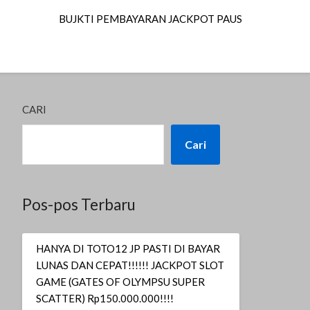
BUJKTI PEMBAYARAN JACKPOT PAUS
CARI
Cari
Pos-pos Terbaru
HANYA DI TOTO12 JP PASTI DI BAYAR
LUNAS DAN CEPAT!!!!!! JACKPOT SLOT
GAME (GATES OF OLYMPSU SUPER
SCATTER) Rp150.000.000!!!!