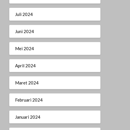
Juli 2024
Juni 2024
Mei 2024
April 2024
Maret 2024
Februari 2024
Januari 2024