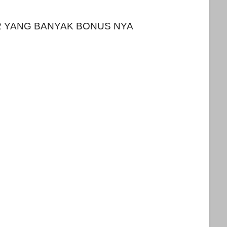
2 YANG BANYAK BONUS NYA