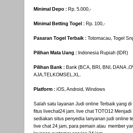
Minimal Depo :
Rp. 5.000,-
Minimal Betting Togel :
Rp. 100,-
Pasaran Togel Terbaik :
Totomacau, Togel Sn
Pilihan Mata Uang :
Indonesia Rupiah (IDR)
Pilihan Bank :
Bank (BCA, BRI, BNI, DANA ,
AJA,TELKOMSEL,XL.
Platform :
iOS, Android, Windows
Salah satu layanan Judi online Terbaik yang 
fitus livechat24 jam. live chat TOTO12 Menjadi 
sediakan situs penyedia lanyanan judi online
live chat 24 jam, para pemain atau member y