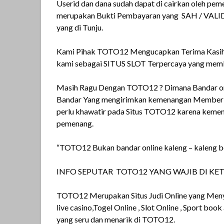
Userid dan dana sudah dapat di cairkan oleh p
merupakan Bukti Pembayaran yang SAH / VALID y
yang di Tunju.
Kami Pihak TOTO12 Mengucapkan Terima Kasi
kami sebagai SITUS SLOT Terpercaya yang me
Masih Ragu Dengan TOTO12 ? Dimana Bandar onl
Bandar Yang mengirimkan kemenangan Member Ta
perlu khawatir pada Situs TOTO12 karena kemen
pemenang.
“TOTO12 Bukan bandar online kaleng – kaleng bo
INFO SEPUTAR TOTO12 YANG WAJIB DI KE
TOTO12 Merupakan Situs Judi Online yang Meny
live casino,Togel Online , Slot Online , Sport 
yang seru dan menarik di TOTO12.