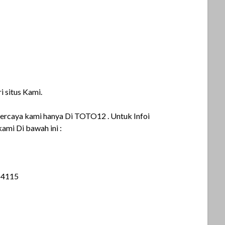
 situs Kami.
rpercaya kami hanya Di TOTO12 . Untuk Infoi
ami Di bawah ini :
814115