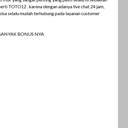
eperti TOTO12 . karena dengan adanya live chat 24 jam,
sa selalu mudah terhubung pada layanan customer
 BANYAK BONUS NYA