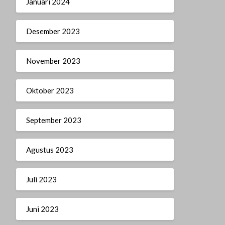
Januari 2024
Desember 2023
November 2023
Oktober 2023
September 2023
Agustus 2023
Juli 2023
Juni 2023