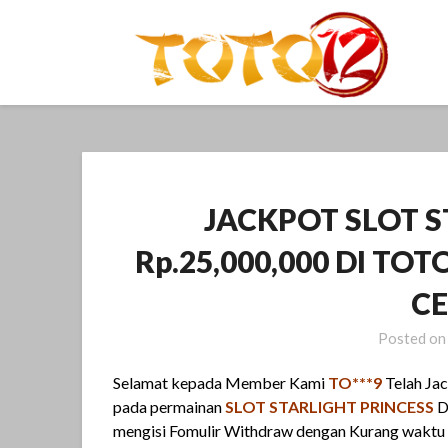
Skip
to
content
JACKPOT SLOT S
Rp.25,000,000 DI TO
CE
Posted o
Selamat kepada Member Kami
TO***9
Telah Ja
pada permainan
SLOT STARLIGHT PRINCESS
D
mengisi Fomulir Withdraw dengan Kurang waktu 