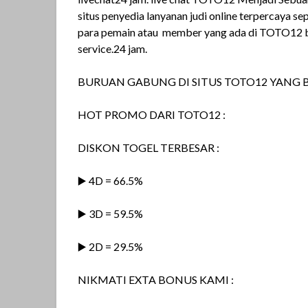
situs penyedia lanyanan judi online terpercaya s
para pemain atau member yang ada di TOTO12 bi
service.24 jam.
BURUAN GABUNG DI SITUS TOTO12 YANG
HOT PROMO DARI TOTO12 :
DISKON TOGEL TERBESAR :
▶️ 4D = 66.5%
▶️ 3D = 59.5%
▶️ 2D = 29.5%
NIKMATI EXTA BONUS KAMI :