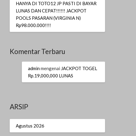
HANYA DI TOTO12 JP PASTI DI BAYAR
LUNAS DAN CEPAT!!!!!! JACKPOT
POOLS PASARAN (VIRGINIA N)
Rp98.000.000!!!!
Komentar Terbaru
admin
mengenai
JACKPOT TOGEL
Rp.19,000,000 LUNAS
ARSIP
Agustus 2026