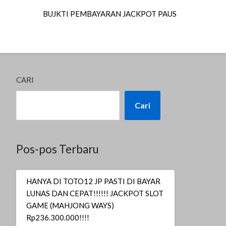
BUJKTI PEMBAYARAN JACKPOT PAUS
CARI
Cari
Pos-pos Terbaru
HANYA DI TOTO12 JP PASTI DI BAYAR
LUNAS DAN CEPAT!!!!!! JACKPOT SLOT
GAME (MAHJONG WAYS)
Rp236.300.000!!!!