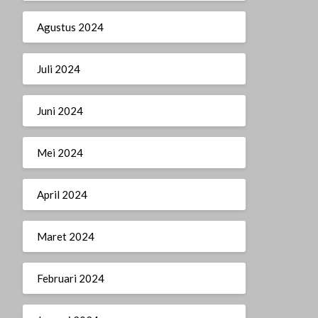
Agustus 2024
Juli 2024
Juni 2024
Mei 2024
April 2024
Maret 2024
Februari 2024