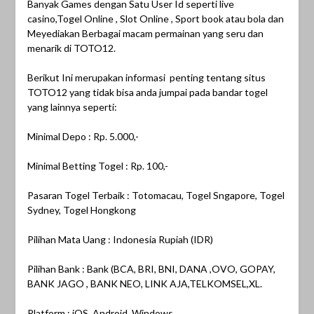
Banyak Games dengan Satu User Id seperti live
casino,Togel Online , Slot Online , Sport book atau bola dan
Meyediakan Berbagai macam permainan yang seru dan
menarik di TOTO12.
Berikut Ini merupakan informasi penting tentang situs
TOTO12 yang tidak bisa anda jumpai pada bandar togel
yang lainnya seperti:
Minimal Depo : Rp. 5.000,-
Minimal Betting Togel : Rp. 100,-
Pasaran Togel Terbaik : Totomacau, Togel Sngapore, Togel
Sydney, Togel Hongkong
Pilihan Mata Uang : Indonesia Rupiah (IDR)
Pilihan Bank : Bank (BCA, BRI, BNI, DANA ,OVO, GOPAY,
BANK JAGO , BANK NEO, LINK AJA,TELKOMSEL,XL.
Platform : iOS, Android, Windows