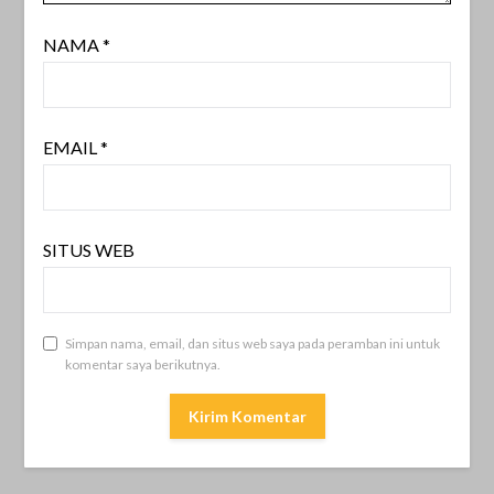
NAMA
*
EMAIL
*
SITUS WEB
Simpan nama, email, dan situs web saya pada peramban ini untuk
komentar saya berikutnya.