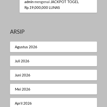
admin
mengenai
JACKPOT TOGEL
Rp.19,000,000 LUNAS
ARSIP
Agustus 2026
Juli 2026
Juni 2026
Mei 2026
April 2026