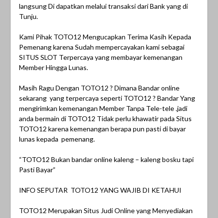
langsung Di dapatkan melalui transaksi dari Bank yang di
Tunju.
Kami Pihak TOTO12 Mengucapkan Terima Kasih Kepada
Pemenang karena Sudah mempercayakan kami sebagai
SITUS SLOT Terpercaya yang membayar kemenangan
Member Hingga Lunas.
Masih Ragu Dengan TOTO12 ? Dimana Bandar online
sekarang yang terpercaya seperti TOTO12 ? Bandar Yang
mengirimkan kemenangan Member Tanpa Tele-tele .jadi
anda bermain di TOTO12 Tidak perlu khawatir pada Situs
TOTO12 karena kemenangan berapa pun pasti di bayar
lunas kepada pemenang.
“TOTO12 Bukan bandar online kaleng – kaleng bosku tapi
Pasti Bayar”
INFO SEPUTAR TOTO12 YANG WAJIB DI KETAHUI
TOTO12 Merupakan Situs Judi Online yang Menyediakan