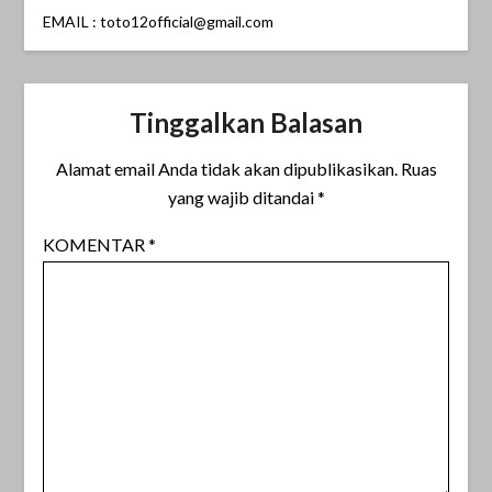
EMAIL :
toto12official@gmail.com
Tinggalkan Balasan
Alamat email Anda tidak akan dipublikasikan.
Ruas
yang wajib ditandai
*
KOMENTAR
*