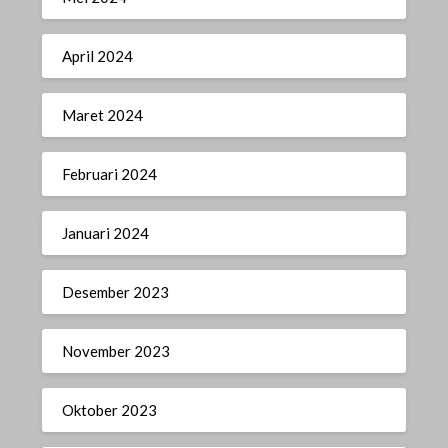
April 2024
Maret 2024
Februari 2024
Januari 2024
Desember 2023
November 2023
Oktober 2023