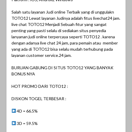
Salah satu layanan Judi online Terbaik yang di unggulakn
TOTO12 Lewat layanan Judinya adalah fitus livechat24 jam.
live chat TOTO12 Menjadi Sebuah fitur yang sangat
penting yang pasti selalu di sediakan situs penyedia
lanyanan judi online terpercaya seperti TOTO12 . karena
dengan adanya live chat 24 jam, para pemain atau member
yang ada di TOTO12 bisa selalu mudah terhubung pada
layanan customer service.24 jam.
BURUAN GABUNG DI SITUS TOTO12 YANG BANYAK
BONUS NYA
HOT PROMO DARI TOTO12 :
DISKON TOGEL TERBESAR :
4D = 66.5%
3D = 59.5%