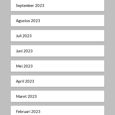
September 2023
Agustus 2023
Juli 2023
Juni 2023
Mei 2023
April 2023
Maret 2023
Februari 2023