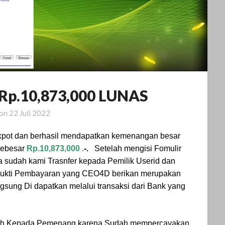
p.10,873,000 LUNAS
 on
22 Juli 2022
ckpot dan berhasil mendapatkan kemenangan besar
ebesar
Rp.10,873,000 .
-.
Setelah mengisi Fomulir
 sudah kami Trasnfer kepada Pemilik Userid dan
 Bukti Pembayaran yang CEO4D berikan merupakan
sung Di dapatkan melalui transaksi dari Bank yang
ih Kepada Pemenang karena Sudah mempercayakan