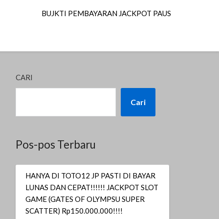
BUJKTI PEMBAYARAN JACKPOT PAUS
CARI
Cari
Pos-pos Terbaru
HANYA DI TOTO12 JP PASTI DI BAYAR
LUNAS DAN CEPAT!!!!!! JACKPOT SLOT
GAME (GATES OF OLYMPSU SUPER
SCATTER) Rp150.000.000!!!!