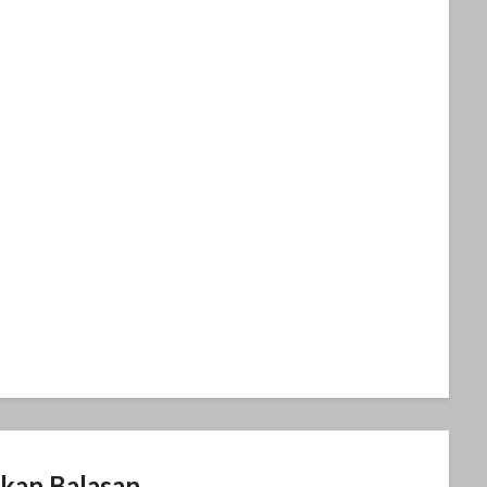
kan Balasan