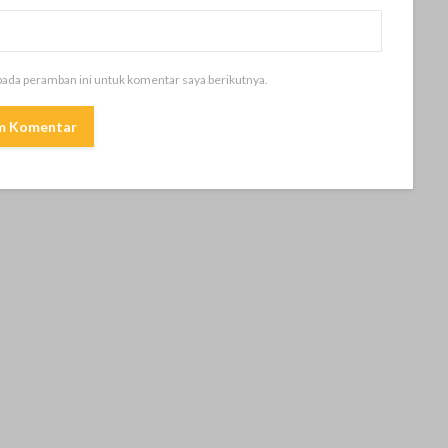
pada peramban ini untuk komentar saya berikutnya.