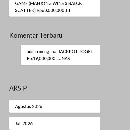
GAME (MAHJONG WINS 3 BALCK
SCATTER) Rp60.000.000!!!!
Komentar Terbaru
admin
mengenai
JACKPOT TOGEL
Rp.19,000,000 LUNAS
ARSIP
Agustus 2026
Juli 2026