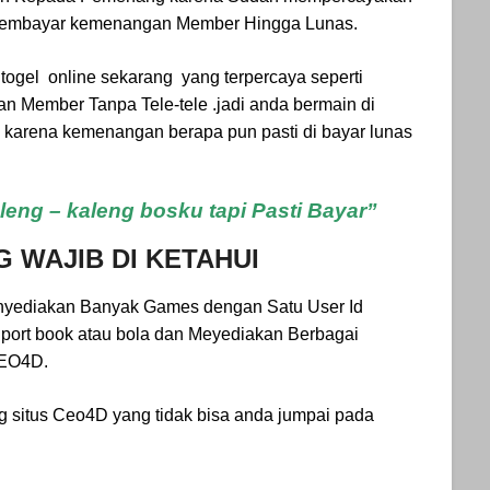
 membayar kemenangan Member Hingga Lunas.
el online sekarang yang terpercaya seperti
Member Tanpa Tele-tele .jadi anda bermain di
 karena kemenangan berapa pun pasti di bayar lunas
leng – kaleng bosku tapi Pasti Bayar”
 WAJIB DI KETAHUI
nyediakan Banyak Games dengan Satu User Id
 , Sport book atau bola dan Meyediakan Berbagai
CEO4D.
ng situs Ceo4D yang tidak bisa anda jumpai pada