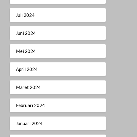
Juli 2024
Juni 2024
Mei 2024
April 2024
Maret 2024
Februari 2024
Januari 2024