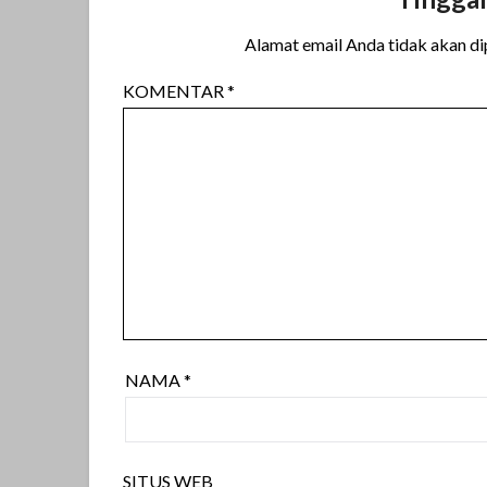
Alamat email Anda tidak akan di
KOMENTAR
*
NAMA
*
SITUS WEB