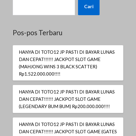
Cari
Pos-pos Terbaru
HANYA DI TOTO12 JP PASTI DI BAYAR LUNAS
DAN CEPAT!!!!!! JACKPOT SLOT GAME
(MAHJONG WINS 3 BLACK SCATTER)
Rp1.522.000.000!!!!
HANYA DI TOTO12 JP PASTI DI BAYAR LUNAS
DAN CEPAT!!!!!! JACKPOT SLOT GAME
(LEGENDARY BUM BUM) Rp200.000.000!!!!
HANYA DI TOTO12 JP PASTI DI BAYAR LUNAS
DAN CEPAT!!!!!! JACKPOT SLOT GAME (GATES