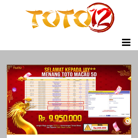
Skip
to
content