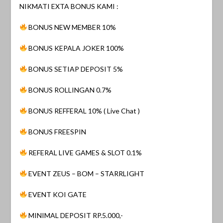
NIKMATI EXTA BONUS KAMI :
BONUS NEW MEMBER 10%
BONUS KEPALA JOKER 100%
BONUS SETIAP DEPOSIT 5%
BONUS ROLLINGAN 0.7%
BONUS REFFERAL 10% ( Live Chat )
BONUS FREESPIN
REFERAL LIVE GAMES & SLOT 0.1%
EVENT ZEUS – BOM – STARRLIGHT
EVENT KOI GATE
MINIMAL DEPOSIT RP.5.000,-