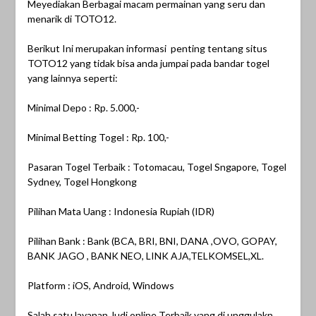
Meyediakan Berbagai macam permainan yang seru dan
menarik di TOTO12.
Berikut Ini merupakan informasi penting tentang situs
TOTO12 yang tidak bisa anda jumpai pada bandar togel
yang lainnya seperti:
Minimal Depo : Rp. 5.000,-
Minimal Betting Togel : Rp. 100,-
Pasaran Togel Terbaik : Totomacau, Togel Sngapore, Togel
Sydney, Togel Hongkong
Pilihan Mata Uang : Indonesia Rupiah (IDR)
Pilihan Bank : Bank (BCA, BRI, BNI, DANA ,OVO, GOPAY,
BANK JAGO , BANK NEO, LINK AJA,TELKOMSEL,XL.
Platform : iOS, Android, Windows
Salah satu layanan Judi online Terbaik yang di unggulakn