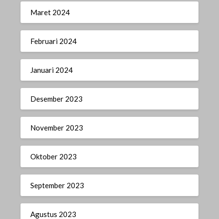
Maret 2024
Februari 2024
Januari 2024
Desember 2023
November 2023
Oktober 2023
September 2023
Agustus 2023