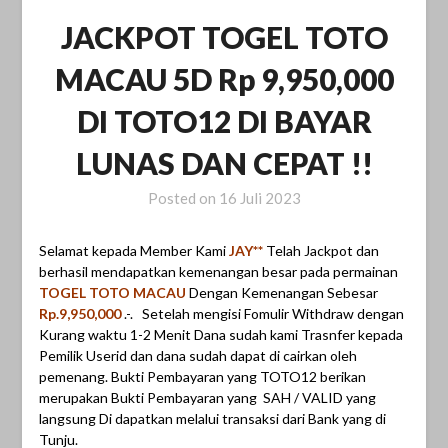
JACKPOT TOGEL TOTO
MACAU 5D Rp 9,950,000
DI TOTO12 DI BAYAR
LUNAS DAN CEPAT !!
Posted on
16 Juli 2023
Selamat kepada Member Kami
JAY**
Telah Jackpot dan
berhasil mendapatkan kemenangan besar pada permainan
TOGEL TOTO MACAU
Dengan Kemenangan Sebesar
Rp.9,950,000
.-. Setelah mengisi Fomulir Withdraw dengan
Kurang waktu 1-2 Menit Dana sudah kami Trasnfer kepada
Pemilik Userid dan dana sudah dapat di cairkan oleh
pemenang. Bukti Pembayaran yang TOTO12 berikan
merupakan Bukti Pembayaran yang SAH / VALID yang
langsung Di dapatkan melalui transaksi dari Bank yang di
Tunju.