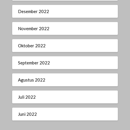
Desember 2022
November 2022
Oktober 2022
September 2022
Agustus 2022
Juli 2022
Juni 2022