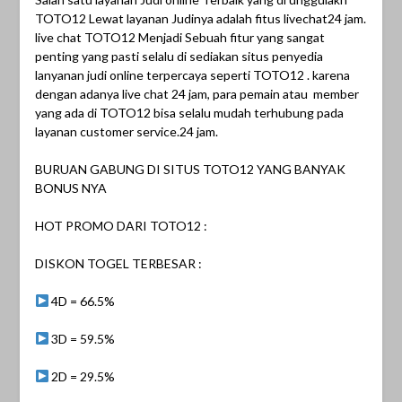
TOTO12 Lewat layanan Judinya adalah fitus livechat24 jam.
live chat TOTO12 Menjadi Sebuah fitur yang sangat
penting yang pasti selalu di sediakan situs penyedia
lanyanan judi online terpercaya seperti TOTO12 . karena
dengan adanya live chat 24 jam, para pemain atau member
yang ada di TOTO12 bisa selalu mudah terhubung pada
layanan customer service.24 jam.
BURUAN GABUNG DI SITUS TOTO12 YANG BANYAK
BONUS NYA
HOT PROMO DARI TOTO12 :
DISKON TOGEL TERBESAR :
4D = 66.5%
3D = 59.5%
2D = 29.5%