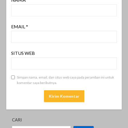
EMAIL
*
SITUS WEB
Simpan nama, email, dan situs web saya pada peramban ini untuk
komentar saya berikutnya.
CARI