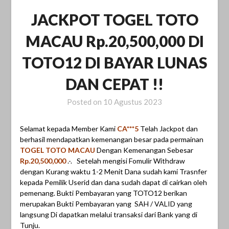
JACKPOT TOGEL TOTO
MACAU Rp.20,500,000 DI
TOTO12 DI BAYAR LUNAS
DAN CEPAT !!
Posted on
10 Agustus 2023
Selamat kepada Member Kami
CA***5
Telah Jackpot dan
berhasil mendapatkan kemenangan besar pada permainan
TOGEL TOTO MACAU
Dengan Kemenangan Sebesar
Rp.20,500,000
.-. Setelah mengisi Fomulir Withdraw
dengan Kurang waktu 1-2 Menit Dana sudah kami Trasnfer
kepada Pemilik Userid dan dana sudah dapat di cairkan oleh
pemenang. Bukti Pembayaran yang TOTO12 berikan
merupakan Bukti Pembayaran yang SAH / VALID yang
langsung Di dapatkan melalui transaksi dari Bank yang di
Tunju.