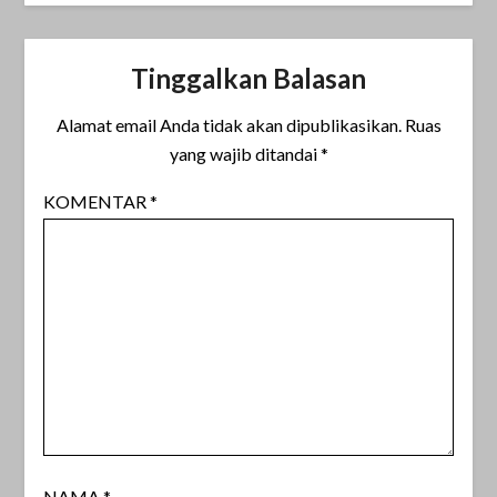
Tinggalkan Balasan
Alamat email Anda tidak akan dipublikasikan.
Ruas
yang wajib ditandai
*
KOMENTAR
*
NAMA
*