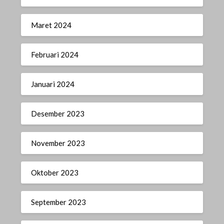
Maret 2024
Februari 2024
Januari 2024
Desember 2023
November 2023
Oktober 2023
September 2023