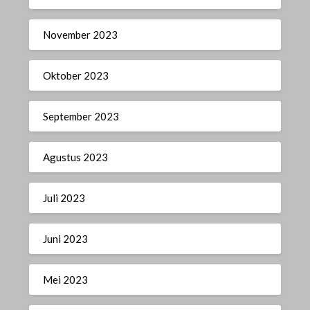
November 2023
Oktober 2023
September 2023
Agustus 2023
Juli 2023
Juni 2023
Mei 2023