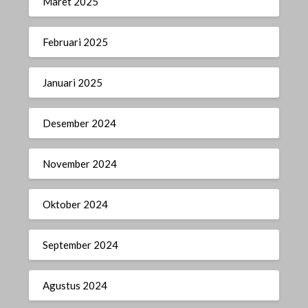
Maret 2025
Februari 2025
Januari 2025
Desember 2024
November 2024
Oktober 2024
September 2024
Agustus 2024