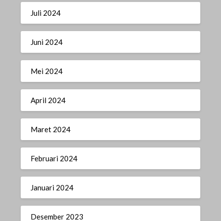
Juli 2024
Juni 2024
Mei 2024
April 2024
Maret 2024
Februari 2024
Januari 2024
Desember 2023