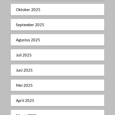
Oktober 2025
September 2025
Agustus 2025
Juli 2025
Juni 2025
Mei 2025
April 2025