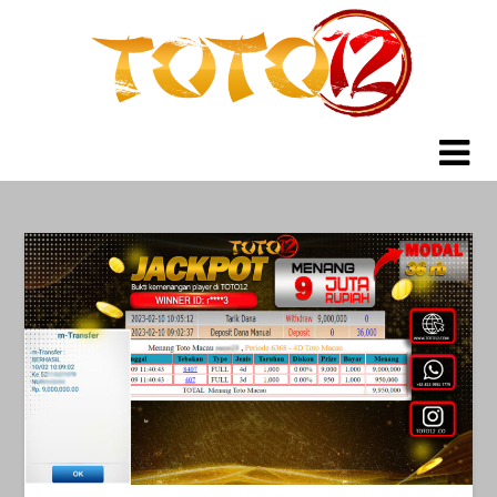
Skip
to
content