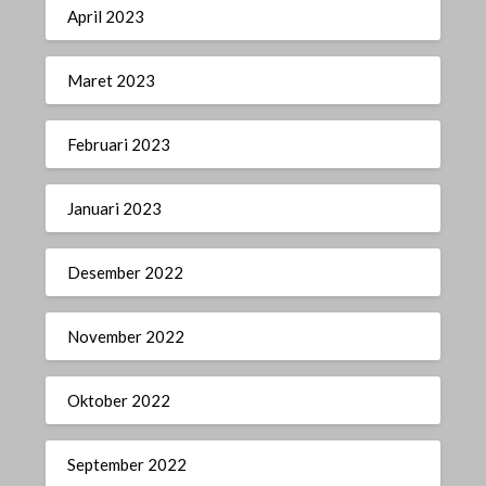
April 2023
Maret 2023
Februari 2023
Januari 2023
Desember 2022
November 2022
Oktober 2022
September 2022