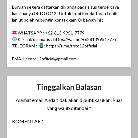
Buruan segera daftarkan diri anda pada situs terpercaya
kami hanya Di TOTO12 . Untuk Infoi Pendaftaran Lebih
lanjut boleh hubungin kontak kami Di bawah ini :
WHATSAPP : +62-813-9951-7779
Klik link otomatis : https://wa.me/+6281399517779
TELEGRAM :
: https://t.me/toto12official
EMAIL :
toto12official@gmail.com
Tinggalkan Balasan
Alamat email Anda tidak akan dipublikasikan.
Ruas
yang wajib ditandai
*
KOMENTAR
*