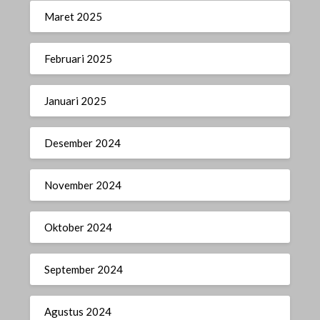
Maret 2025
Februari 2025
Januari 2025
Desember 2024
November 2024
Oktober 2024
September 2024
Agustus 2024