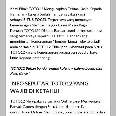
Kami Pihak TOTO12 Mengucapkan Terima Kasih Kepada
Pemenang karena Sudah mempercayakan kami
sebagai
SITUS TOGEL
Terpercaya yang membayar
kemenangan Member Hingga Lunas.Masih Ragu
Dengan
TOTO12
? Dimana Bandar togel online sekarang
yang terpercaya seperti TOTO12 ? Bandar Yang
mengirimkan kemenangan Member Tanpa Tele-tele .jadi
anda bermain di TOTO12 Tidak perlu khawatir pada Situs
TOTO12 karena kemenangan berapa pun pasti di bayar
lunas kepada pemenang.
“
TOTO12
Bukan bandar online kaleng – kaleng bosku tapi
Pasti Bayar”
INFO SEPUTAR TOTO12 YANG
WAJIB DI KETAHUI
TOTO12 Merupakan Situs Judi Online yang Menyediakan
Banyak Games dengan Satu User Id seperti live
casino,Togel Online , Slot Online , Sport book atau bola dan