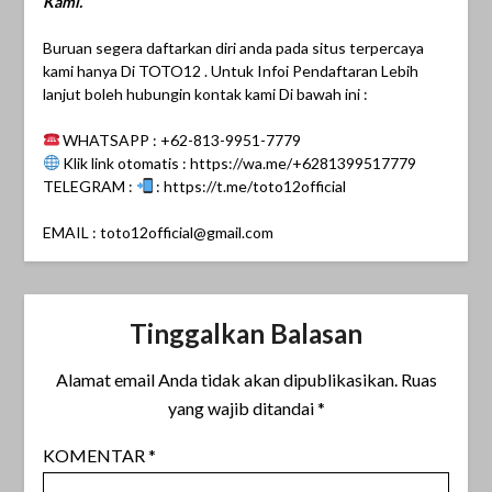
Kami.
Buruan segera daftarkan diri anda pada situs terpercaya
kami hanya Di TOTO12 . Untuk Infoi Pendaftaran Lebih
lanjut boleh hubungin kontak kami Di bawah ini :
WHATSAPP : +62-813-9951-7779
Klik link otomatis : https://wa.me/+6281399517779
TELEGRAM :
: https://t.me/toto12official
EMAIL :
toto12official@gmail.com
Tinggalkan Balasan
Alamat email Anda tidak akan dipublikasikan.
Ruas
yang wajib ditandai
*
KOMENTAR
*