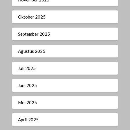
Oktober 2025
September 2025
Agustus 2025
Juli 2025
Juni 2025
Mei 2025
April 2025