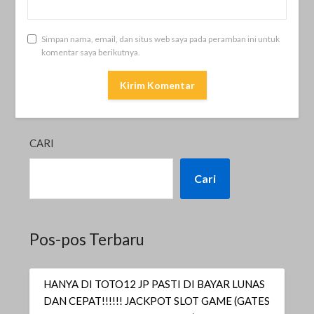
Simpan nama, email, dan situs web saya pada peramban ini untuk
komentar saya berikutnya.
CARI
Cari
Pos-pos Terbaru
HANYA DI TOTO12 JP PASTI DI BAYAR LUNAS
DAN CEPAT!!!!!! JACKPOT SLOT GAME (GATES