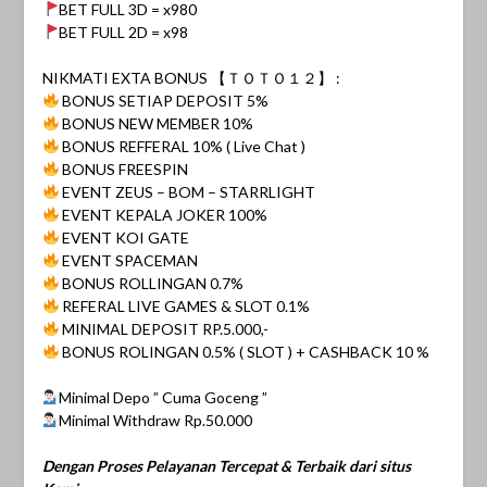
BET FULL 3D = x980
BET FULL 2D = x98
NIKMATI EXTA BONUS 【ＴＯＴＯ１２】 :
BONUS SETIAP DEPOSIT 5%
BONUS NEW MEMBER 10%
BONUS REFFERAL 10% ( Live Chat )
BONUS FREESPIN
EVENT ZEUS – BOM – STARRLIGHT
EVENT KEPALA JOKER 100%
EVENT KOI GATE
EVENT SPACEMAN
BONUS ROLLINGAN 0.7%
REFERAL LIVE GAMES & SLOT 0.1%
MINIMAL DEPOSIT RP.5.000,-
BONUS ROLINGAN 0.5% ( SLOT ) + CASHBACK 10 %
Minimal Depo ” Cuma Goceng ”
Minimal Withdraw Rp.50.000
Dengan Proses Pelayanan Tercepat & Terbaik dari situs