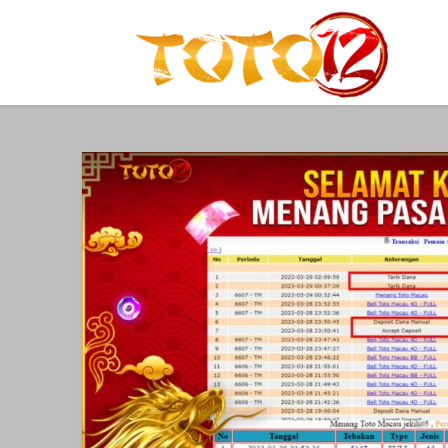
Skip
to
content