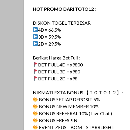
HOT PROMO DARI TOTO12 :
DISKON TOGEL TERBESAR :
4D = 66.5%
3D = 59.5%
2D = 29.5%
Berikut Harga Bet Full :
BET FULL 4D = x9800
BET FULL 3D = x980
BET FULL 2D = x98
NIKMATI EXTA BONUS 【ＴＯＴＯ１２】 :
BONUS SETIAP DEPOSIT 5%
BONUS NEW MEMBER 10%
BONUS REFFERAL 10% ( Live Chat )
BONUS FREESPIN
EVENT ZEUS – BOM – STARRLIGHT