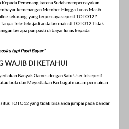
h Kepada Pemenang karena Sudah mempercayakan
embayar kemenangan Member Hingga Lunas.Masih
line sekarang yang terpercaya seperti TOTO12 ?
npa Tele-tele .jadi anda bermain di TOTO12 Tidak
angan berapa pun pasti di bayar lunas kepada
osku tapi Pasti Bayar”
 WAJIB DI KETAHUI
ediakan Banyak Games dengan Satu User Id seperti
book atau bola dan Meyediakan Berbagai macam permainan
g situs TOTO12 yang tidak bisa anda jumpai pada bandar