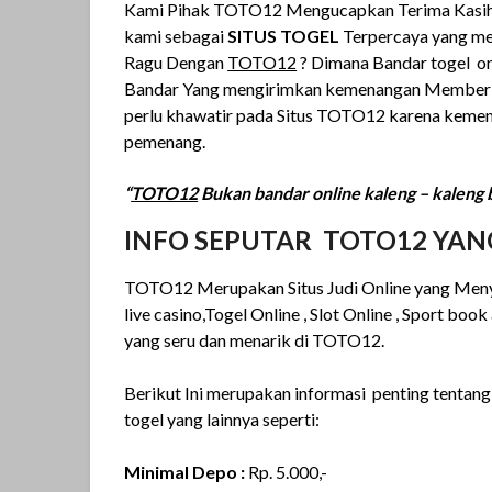
Kami Pihak TOTO12 Mengucapkan Terima Kasi
kami sebagai
SITUS TOGEL
Terpercaya yang m
Ragu Dengan
TOTO12
? Dimana Bandar togel on
Bandar Yang mengirimkan kemenangan Member Ta
perlu khawatir pada Situs TOTO12 karena kemen
pemenang.
“
TOTO12
Bukan bandar online kaleng – kaleng b
INFO SEPUTAR TOTO12 YANG
TOTO12 Merupakan Situs Judi Online yang Meny
live casino,Togel Online , Slot Online , Sport 
yang seru dan menarik di TOTO12.
Berikut Ini merupakan informasi penting tentan
togel yang lainnya seperti:
Minimal Depo :
Rp. 5.000,-