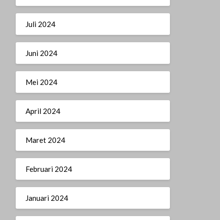
Juli 2024
Juni 2024
Mei 2024
April 2024
Maret 2024
Februari 2024
Januari 2024