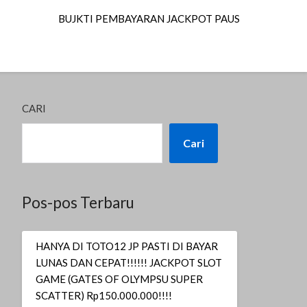
BUJKTI PEMBAYARAN JACKPOT PAUS
CARI
Cari
Pos-pos Terbaru
HANYA DI TOTO12 JP PASTI DI BAYAR
LUNAS DAN CEPAT!!!!!! JACKPOT SLOT
GAME (GATES OF OLYMPSU SUPER
SCATTER) Rp150.000.000!!!!