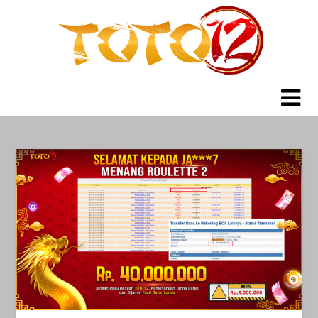
Skip
to
content