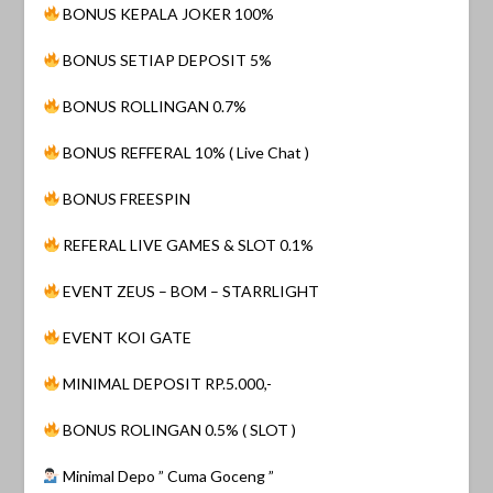
BONUS KEPALA JOKER 100%
BONUS SETIAP DEPOSIT 5%
BONUS ROLLINGAN 0.7%
BONUS REFFERAL 10% ( Live Chat )
BONUS FREESPIN
REFERAL LIVE GAMES & SLOT 0.1%
EVENT ZEUS – BOM – STARRLIGHT
EVENT KOI GATE
MINIMAL DEPOSIT RP.5.000,-
BONUS ROLINGAN 0.5% ( SLOT )
Minimal Depo ” Cuma Goceng ”