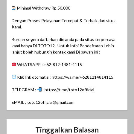
Minimal Withdraw Rp.50.000
Dengan Proses Pelayanan Tercepat & Terbaik dari situs
Kami.
Buruan segera daftarkan diri anda pada situs terpercaya
kami hanya Di TOTO12 . Untuk Infoi Pendaftaran Lebih
lanjut boleh hubungin kontak kami Di bawah ini :
WHATSAPP : +62-812-1481-4115
Klik link otomatis : https://wa.me/+6281214814115
TELEGRAM :
: https://t.me/toto12official
EMAIL :
toto12official@gmail.com
Tinggalkan Balasan