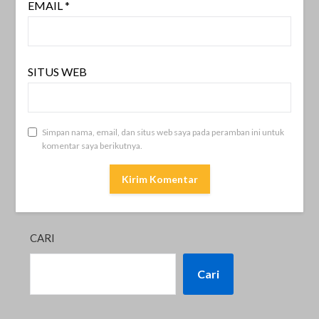
EMAIL
*
SITUS WEB
Simpan nama, email, dan situs web saya pada peramban ini untuk
komentar saya berikutnya.
CARI
Cari