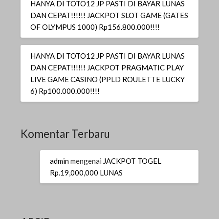
HANYA DI TOTO12 JP PASTI DI BAYAR LUNAS
DAN CEPAT!!!!!! JACKPOT SLOT GAME (GATES
OF OLYMPUS 1000) Rp156.800.000!!!!
HANYA DI TOTO12 JP PASTI DI BAYAR LUNAS
DAN CEPAT!!!!!! JACKPOT PRAGMATIC PLAY
LIVE GAME CASINO (PPLD ROULETTE LUCKY
6) Rp100.000.000!!!!
Komentar Terbaru
admin
mengenai
JACKPOT TOGEL
Rp.19,000,000 LUNAS