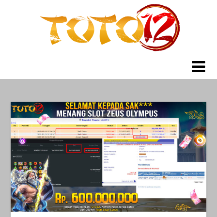
Skip
to
content