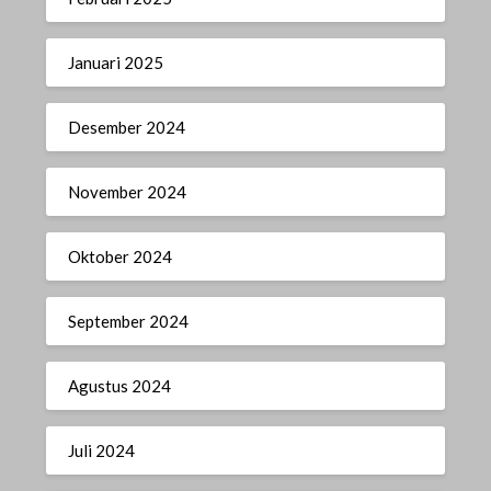
Januari 2025
Desember 2024
November 2024
Oktober 2024
September 2024
Agustus 2024
Juli 2024