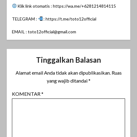
Klik link otomatis : https://wa.me/+6281214814115
TELEGRAM :
: https://t.me/toto12official
EMAIL :
toto12official@gmail.com
Tinggalkan Balasan
Alamat email Anda tidak akan dipublikasikan.
Ruas
yang wajib ditandai
*
KOMENTAR
*