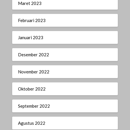
Maret 2023
Februari 2023
Januari 2023
Desember 2022
November 2022
Oktober 2022
September 2022
Agustus 2022