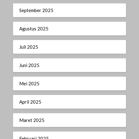
September 2025
Agustus 2025
Juli 2025
Juni 2025
Mei 2025
April 2025
Maret 2025
Februari 2025