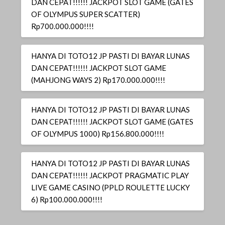
DAN CEPAT!!!!!! JACKPOT SLOT GAME (GATES
OF OLYMPUS SUPER SCATTER)
Rp700.000.000!!!!
HANYA DI TOTO12 JP PASTI DI BAYAR LUNAS
DAN CEPAT!!!!!! JACKPOT SLOT GAME
(MAHJONG WAYS 2) Rp170.000.000!!!!
HANYA DI TOTO12 JP PASTI DI BAYAR LUNAS
DAN CEPAT!!!!!! JACKPOT SLOT GAME (GATES
OF OLYMPUS 1000) Rp156.800.000!!!!
HANYA DI TOTO12 JP PASTI DI BAYAR LUNAS
DAN CEPAT!!!!!! JACKPOT PRAGMATIC PLAY
LIVE GAME CASINO (PPLD ROULETTE LUCKY
6) Rp100.000.000!!!!