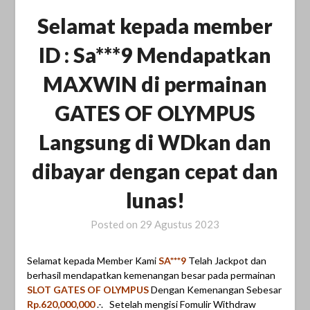
Selamat kepada member
ID : Sa***9 Mendapatkan
MAXWIN di permainan
GATES OF OLYMPUS
Langsung di WDkan dan
dibayar dengan cepat dan
lunas!
Posted on
29 Agustus 2023
Selamat kepada Member Kami
SA***9
Telah Jackpot dan
berhasil mendapatkan kemenangan besar pada permainan
SLOT GATES OF OLYMPUS
Dengan Kemenangan Sebesar
Rp.620,000,000
.-. Setelah mengisi Fomulir Withdraw