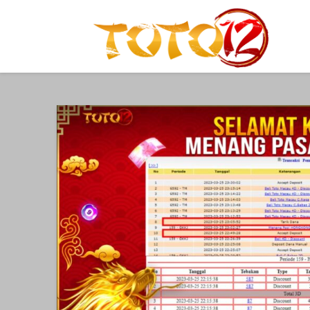
Skip
to
content