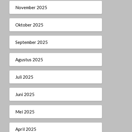
November 2025
Oktober 2025
September 2025
Agustus 2025
Juli 2025
Juni 2025
Mei 2025
April 2025