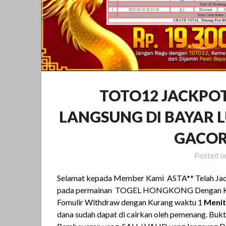
TOTO12 JACKPO
LANGSUNG DI BAYAR L
GACOR
Posted 
Selamat kepada Member Kami ASTA** Telah Jac
pada permainan TOGEL HONGKONG Dengan K
Fomulir Withdraw dengan Kurang waktu 1
Meni
dana sudah dapat di cairkan oleh pemenang. B