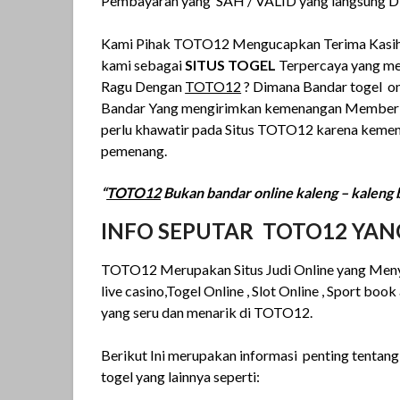
Pembayaran yang SAH / VALID yang langsung Di d
Kami Pihak TOTO12 Mengucapkan Terima Kasi
kami sebagai
SITUS TOGEL
Terpercaya yang m
Ragu Dengan
TOTO12
? Dimana Bandar togel on
Bandar Yang mengirimkan kemenangan Member Ta
perlu khawatir pada Situs TOTO12 karena kemen
pemenang.
“
TOTO12
Bukan bandar online kaleng – kaleng b
INFO SEPUTAR TOTO12 YANG
TOTO12 Merupakan Situs Judi Online yang Meny
live casino,Togel Online , Slot Online , Sport 
yang seru dan menarik di TOTO12.
Berikut Ini merupakan informasi penting tentan
togel yang lainnya seperti: