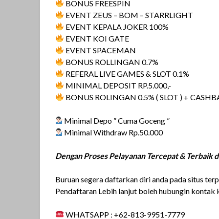
BONUS FREESPIN
EVENT ZEUS – BOM – STARRLIGHT
EVENT KEPALA JOKER 100%
EVENT KOI GATE
EVENT SPACEMAN
BONUS ROLLINGAN 0.7%
REFERAL LIVE GAMES & SLOT 0.1%
MINIMAL DEPOSIT RP.5.000,-
BONUS ROLINGAN 0.5% ( SLOT ) + CASHB
Minimal Depo ” Cuma Goceng ”
Minimal Withdraw Rp.50.000
Dengan Proses Pelayanan Tercepat & Terbaik da
Buruan segera daftarkan diri anda pada situs te
Pendaftaran Lebih lanjut boleh hubungin kontak k
WHATSAPP : +62-813-9951-7779