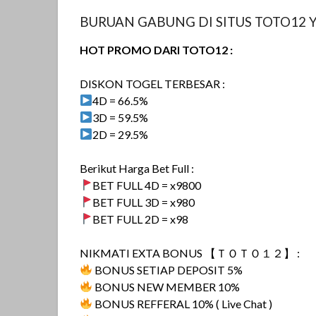
BURUAN GABUNG DI SITUS TOTO12
HOT PROMO DARI TOTO12 :
DISKON TOGEL TERBESAR :
4D = 66.5%
3D = 59.5%
2D = 29.5%
Berikut Harga Bet Full :
BET FULL 4D = x9800
BET FULL 3D = x980
BET FULL 2D = x98
NIKMATI EXTA BONUS 【ＴＯＴＯ１２】 :
BONUS SETIAP DEPOSIT 5%
BONUS NEW MEMBER 10%
BONUS REFFERAL 10% ( Live Chat )