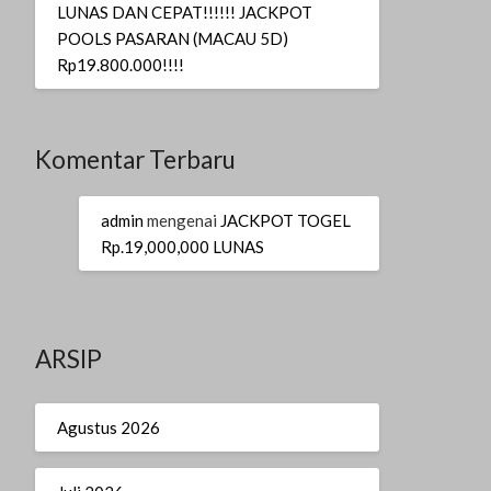
LUNAS DAN CEPAT!!!!!! JACKPOT
POOLS PASARAN (MACAU 5D)
Rp19.800.000!!!!
Komentar Terbaru
admin
mengenai
JACKPOT TOGEL
Rp.19,000,000 LUNAS
ARSIP
Agustus 2026